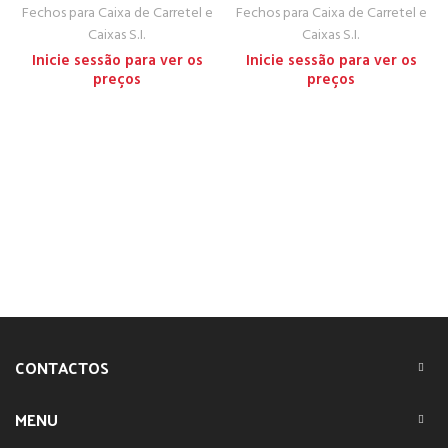
Fechos para Caixa de Carretel e
Fechos para Caixa de Carretel e
Caixas S.I.
Caixas S.I.
Inicie sessão para ver os
Inicie sessão para ver os
preços
preços
CONTACTOS
MENU