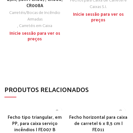
Fechos para Caixa de Carretel e
CR008A
Caixas S.I.
Carretéis/Bocas de Incêndio
Inicie sessão para ver os
Armadas
preços
,
Carretéis em Caixa
Inicie sessão para ver os
preços
PRODUTOS RELACIONADOS
Fecho tipo triangular, em
Fecho horizontal para caixa
PP, para caixa serviço
de carretel 6 x 8,5 cm |
incêndios | FE007 B
FE011