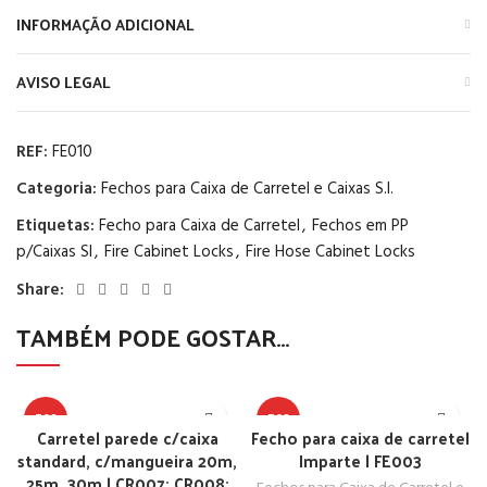
INFORMAÇÃO ADICIONAL
AVISO LEGAL
REF:
FE010
Categoria:
Fechos para Caixa de Carretel e Caixas S.I.
Etiquetas:
Fecho para Caixa de Carretel
,
Fechos em PP
p/Caixas SI
,
Fire Cabinet Locks
,
Fire Hose Cabinet Locks
Share:
TAMBÉM PODE GOSTAR…
TOP
TOP
Carretel parede c/caixa
Fecho para caixa de carretel
standard, c/mangueira 20m,
Imparte | FE003
25m, 30m | CR007; CR008;