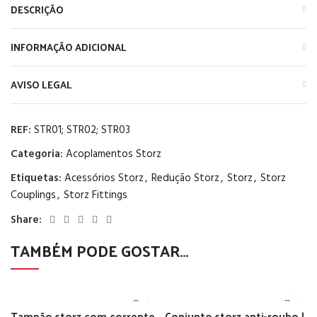
DESCRIÇÃO
INFORMAÇÃO ADICIONAL
AVISO LEGAL
REF:
STR01; STR02; STR03
Categoria:
Acoplamentos Storz
Etiquetas:
Acessórios Storz
,
Redução Storz
,
Storz
,
Storz
Couplings
,
Storz Fittings
Share:
TAMBÉM PODE GOSTAR…
Tampão storz com corrente
Conjunto storz anti-roubo |