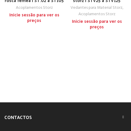
rosca fêmea | ST.02 a ST105
storz | STV25 a STV125
Acoplamentos Storz
Vedantes para Material Storz
,
Acoplamentos Storz
Inicie sessão para ver os
preços
Inicie sessão para ver os
preços
CONTACTOS