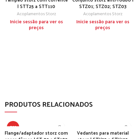
| STT25 a STT110
STZ01; STZ02; STZ03
Acoplamentos Storz
Acoplamentos Storz
Inicie sessão para ver os
Inicie sessão para ver os
preços
preços
PRODUTOS RELACIONADOS
TOP
Flange/adaptador storz com
Vedantes para material