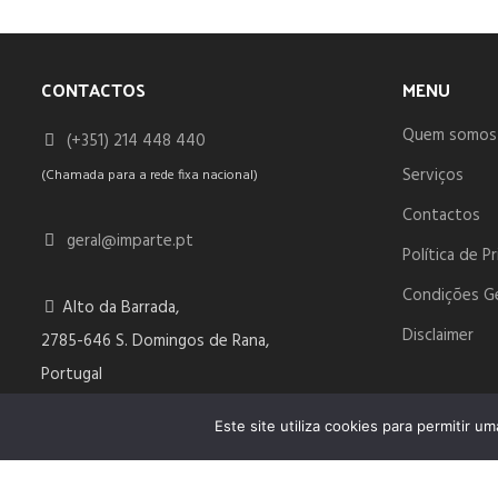
CONTACTOS
MENU
Quem somos
(+351) 214 448 440
Serviços
(Chamada para a rede fixa nacional)
Contactos
geral@imparte.pt
Política de P
Condições G
Alto da Barrada,
Disclaimer
2785-646 S. Domingos de Rana,
Portugal
Este site utiliza cookies para permitir u
© 2023 IMPARTE. All Rights Reserved. Desenvolvido por
DOMI