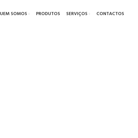
UEM SOMOS
PRODUTOS
SERVIÇOS
CONTACTOS
i parturient p
HOME
POTENTI PARTURIENT PARTURIE
POTENTI PARTURIENT PARTURIE