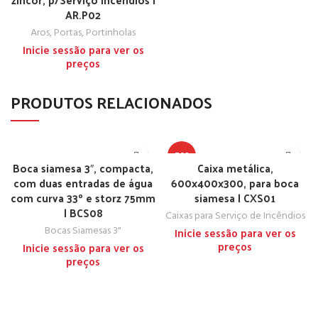
AR.P02
Aros, Portas, Portinholas
Inicie sessão para ver os
preços
PRODUTOS RELACIONADOS
TOP
Boca siamesa 3″, compacta,
Caixa metálica,
com duas entradas de água
600x400x300, para boca
com curva 33º e storz 75mm
siamesa | CXS01
| BCS08
Caixas para Serviço de Incêndios
Bocas Siamesas 3"
Inicie sessão para ver os
preços
Inicie sessão para ver os
preços