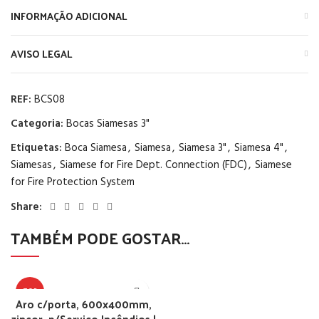
INFORMAÇÃO ADICIONAL
AVISO LEGAL
REF:
BCS08
Categoria:
Bocas Siamesas 3"
Etiquetas:
Boca Siamesa
,
Siamesa
,
Siamesa 3"
,
Siamesa 4"
,
Siamesas
,
Siamese for Fire Dept. Connection (FDC)
,
Siamese
for Fire Protection System
Share:
TAMBÉM PODE GOSTAR…
TOP
Aro c/porta, 600x400mm,
zincor, p/Serviço Incêndios |