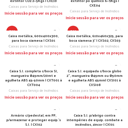
extintor CO2 2~5Kgs | CXE10
extintor pó químico 6~9Kgs |
CXE04
Caixas para Serviço de Incêndios
Caixas para Serviço de Incêndios
Inicie sessão para ver os preços
Inicie sessão para ver os preços
TOP
TOP
Caixa metálica, 600x400x300,
Caixa metálica, 610x460x325, para
para boca siamesa | CXS01
boca siamesa 3″ | CXS02; CXS03
Caixas para Serviço de Incêndios
Caixas para Serviço de Incêndios
Inicie sessão para ver os preços
Inicie sessão para ver os preços
Caixa S.I. completa c/boca SI,
Caixa S.I. equipada c/boca globo
mangueira Ø45mm/20mt e
2”, mangueira Ø45mm ou Ø50mm
agulheta ABS 45-50mm | CXT001 à
e agulheta ABS 45mm| CXSI01 à
CXT004
CXSI08
Caixas para Serviço de Incêndios
Caixas para Serviço de Incêndios
Inicie sessão para ver os preços
Inicie sessão para ver os preços
Armário c/pedestal, em PP,
Caixa S.I. p/abrigo contra
p/armazenar e proteger equip.’s
intempéries de equip. combate a
S.I. | CXI02
incêndios, zincor | CXI01