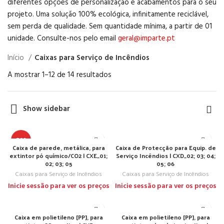
diferentes opções de personalização e acabamentos para o seu
projeto. Uma solução 100% ecológica, infinitamente reciclável,
sem perda de qualidade. Sem quantidade mínima, a partir de 01
unidade. Consulte-nos pelo email
geral@imparte.pt
Início
Caixas para Serviço de Incêndios
A mostrar 1–12 de 14 resultados
Show sidebar
TOP
Caixa de parede, metálica, para
Caixa de Protecção para Equip. de
extintor pó químico/CO2 | CXE_01;
Serviço Incêndios | CXD_02; 03; 04;
02; 03; 05
05; 06
Caixas para Serviço de Incêndios
Caixas para Serviço de Incêndios
Inicie sessão para ver os preços
Inicie sessão para ver os preços
Caixa em polietileno [PP], para
Caixa em polietileno [PP], para