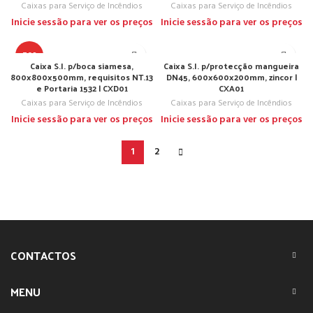
Caixas para Serviço de Incêndios
Caixas para Serviço de Incêndios
Inicie sessão para ver os preços
Inicie sessão para ver os preços
TOP
Caixa S.I. p/boca siamesa,
Caixa S.I. p/protecção mangueira
800x800x500mm, requisitos NT.13
DN45, 600x600x200mm, zincor |
e Portaria 1532 | CXD01
CXA01
Caixas para Serviço de Incêndios
Caixas para Serviço de Incêndios
Inicie sessão para ver os preços
Inicie sessão para ver os preços
1
2
CONTACTOS
MENU