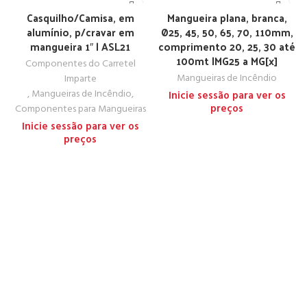
Casquilho/Camisa, em
Mangueira plana, branca,
alumínio, p/cravar em
Ø25, 45, 50, 65, 70, 110mm,
mangueira 1″ | ASL21
comprimento 20, 25, 30 até
100mt |MG25 a MG[x]
Componentes do Carretel
Mangueiras de Incêndio
Imparte
,
Mangueiras de Incêndio
,
Inicie sessão para ver os
preços
Componentes para Mangueiras
Inicie sessão para ver os
preços