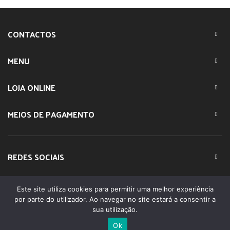
CONTACTOS
MENU
LOJA ONLINE
MEIOS DE PAGAMENTO
REDES SOCIAIS
Este site utiliza cookies para permitir uma melhor experiência
© 2023 IMPARTE. All Rights Reserved. Desenvolvido por
por parte do utilizador. Ao navegar no site estará a consentir a
DOMINIOS.PT
sua utilização.
Ok
0