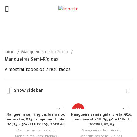
Mangueiras Semi-Rígidas
Início
Mangueiras de Incêndio
Mangueiras Semi-Rígidas
A mostrar todos os 2 resultados
Show sidebar
TOP
Mangueira semi rígida, branca ou
Mangueira semi rígida, preta, Ø25,
vermelha, Ø25, comprimento de
comprimento 20, 25, 50 e 100mt |
20, 25 e 30mt | MGCR03, MGCR.04
MGCR01; 02; 05
Mangueiras de Incêndio
,
Mangueiras de Incêndio
,
Mangueiras Semi-Rígidas
Mangueiras Semi-Rígidas