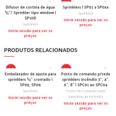
TOP
Difusor de cortina de água
Sprinklers | SP01 a SP0xx
½”/ Sprinkler tipo window |
Sprinklers
SP10D
Inicie sessão para ver os
Sprinklers
preços
Inicie sessão para ver os
preços
PRODUTOS RELACIONADOS
TOP
TOP
Embelezador de ajuste para
Posto de comando p/rede
sprinklers ½” cromado |
sprinklers incêndio 3”, 4”,
SP05; SP06
6”, 8” | SPC01 ao SPC04
Sprinklers
Posto de Comando para
Sprinklers de Incêndio
Inicie sessão para ver os
preços
Inicie sessão para ver os
preços