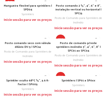
TOP
Mangueira flexível para sprinklers |
Posto comando 2 ½”, 4”, 6” e 8”,
SPD04
instalação vertical ou horizontal |
SPC15
Sprinklers
Posto de Comando para Sprinklers de
Inicie sessão para ver os preços
Incêndio
Inicie sessão para ver os preços
TOP
Posto comando seco com válvula
Posto de comando p/rede
dilúvio DV-5 | SPC14
sprinklers incêndio 3”, 4”, 6”, 8” |
SPC01 ao SPC04
Posto de Comando para Sprinklers de
Posto de Comando para Sprinklers de
Incêndio
Incêndio
Inicie sessão para ver os preços
Inicie sessão para ver os preços
TOP
Sprinkler oculto 68ºC ½”, 5.6 K-
Sprinklers | SP01 a SP0xx
Factor | SP005
Sprinklers
Sprinklers
Inicie sessão para ver os preços
Inicie sessão para ver os preços