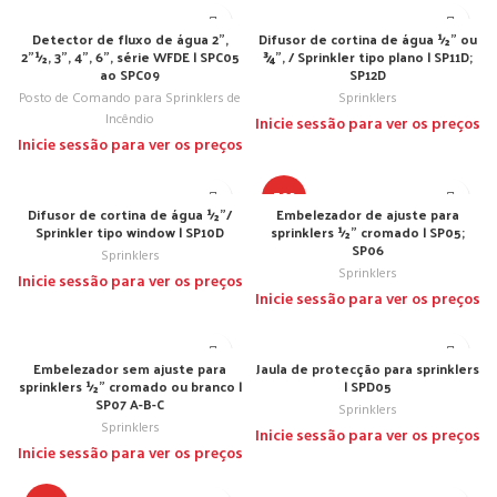
Detector de fluxo de água 2”,
Difusor de cortina de água ½” ou
2”½, 3”, 4”, 6”, série WFDE | SPC05
¾”, / Sprinkler tipo plano | SP11D;
ao SPC09
SP12D
Posto de Comando para Sprinklers de
Sprinklers
Incêndio
Inicie sessão para ver os preços
Inicie sessão para ver os preços
TOP
Difusor de cortina de água ½”/
Embelezador de ajuste para
Sprinkler tipo window | SP10D
sprinklers ½” cromado | SP05;
SP06
Sprinklers
Sprinklers
Inicie sessão para ver os preços
Inicie sessão para ver os preços
Embelezador sem ajuste para
Jaula de protecção para sprinklers
sprinklers ½” cromado ou branco |
| SPD05
SP07 A-B-C
Sprinklers
Sprinklers
Inicie sessão para ver os preços
Inicie sessão para ver os preços