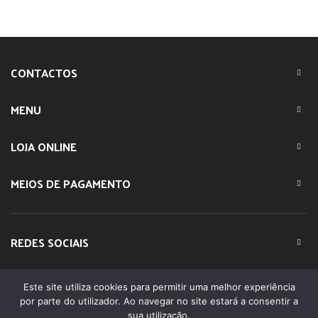
CONTACTOS
MENU
LOJA ONLINE
MEIOS DE PAGAMENTO
REDES SOCIAIS
Este site utiliza cookies para permitir uma melhor experiência
© 2023 IMPARTE. All Rights Reserved. Desenvolvido por
por parte do utilizador. Ao navegar no site estará a consentir a
DOMINIOS.PT
sua utilização.