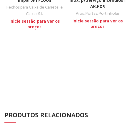
AR.P05
Fechos para Caixa de Carretel e
Aros, Portas, Portinholas
Caixas S.I.
Inicie sessão para ver os
Inicie sessão para ver os
preços
preços
PRODUTOS RELACIONADOS