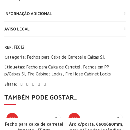
INFORMAÇÃO ADICIONAL
AVISO LEGAL
REF:
FE012
Categoria:
Fechos para Caixa de Carretel e Caixas S.I.
Etiquetas:
Fecho para Caixa de Carretel
,
Fechos em PP
p/Caixas SI
,
Fire Cabinet Locks
,
Fire Hose Cabinet Locks
Share:
TAMBÉM PODE GOSTAR…
TOP
TOP
Fecho para caixa de carretel
Aro c/porta, 650x650mm,
Imparte | FE003
inox, p/Serviço Incêndios |