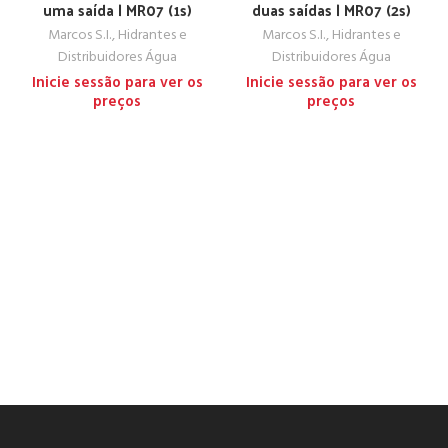
uma saída | MR07 (1s)
duas saídas | MR07 (2s)
Marcos S.I., Hidrantes e
Marcos S.I., Hidrantes e
Distribuidores Água
Distribuidores Água
Inicie sessão para ver os
Inicie sessão para ver os
preços
preços