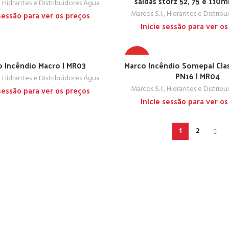
saídas storz 52, 75 e 110
, Hidrantes e Distribuidores Água
Marcos S.I., Hidrantes e Distrib
 sessão para ver os preços
Inicie sessão para ver o
TOP
 Incêndio Macro | MR03
Marco Incêndio Somepal Clas
PN16 | MR04
, Hidrantes e Distribuidores Água
Marcos S.I., Hidrantes e Distrib
 sessão para ver os preços
Inicie sessão para ver o
1
2