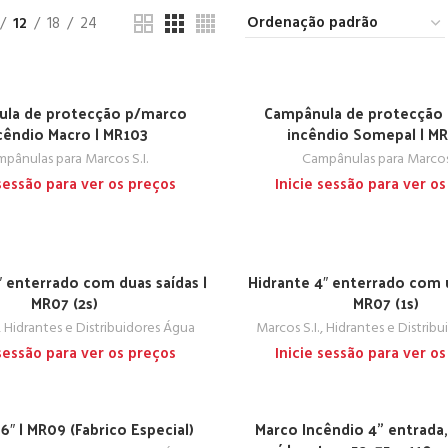
12
18
24
la de protecção p/marco
Campânula de protecção
cêndio Macro | MR103
incêndio Somepal | MR
pânulas para Marcos S.I.
Campânulas para Marcos 
 sessão para ver os preços
Inicie sessão para ver o
″ enterrado com duas saídas |
Hidrante 4″ enterrado com 
MR07 (2s)
MR07 (1s)
, Hidrantes e Distribuidores Água
Marcos S.I., Hidrantes e Distrib
 sessão para ver os preços
Inicie sessão para ver o
6″ | MR09 (Fabrico Especial)
Marco Incêndio 4” entrada