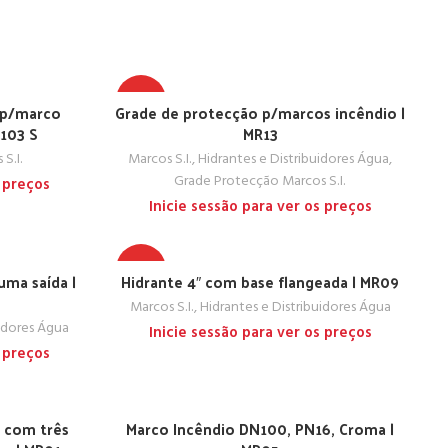
TOP
 p/marco
Grade de protecção p/marcos incêndio |
103 S
MR13
S.I.
Marcos S.I., Hidrantes e Distribuidores Água
,
Grade Protecção Marcos S.I.
s preços
Inicie sessão para ver os preços
TOP
uma saída |
Hidrante 4″ com base flangeada | MR09
Marcos S.I., Hidrantes e Distribuidores Água
uidores Água
Inicie sessão para ver os preços
s preços
, com três
Marco Incêndio DN100, PN16, Croma |