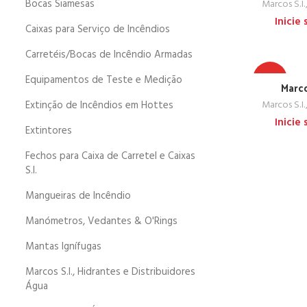
Bocas Siamesas
Marcos S.I.
Inicie
Caixas para Serviço de Incêndios
Carretéis/Bocas de Incêndio Armadas
TOP
Equipamentos de Teste e Medição
Marco
Extinção de Incêndios em Hottes
Marcos S.I.
Inicie
Extintores
Fechos para Caixa de Carretel e Caixas
S.I.
Mangueiras de Incêndio
Manómetros, Vedantes & O'Rings
Mantas Ignífugas
Marcos S.I., Hidrantes e Distribuidores
Água