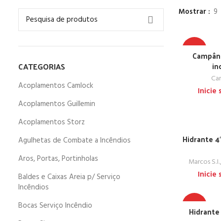
Mostrar
9
TOP
Campânu
CATEGORIAS
in
Cam
Acoplamentos Camlock
Inicie
Acoplamentos Guillemin
Acoplamentos Storz
Hidrante 4
Agulhetas de Combate a Incêndios
Aros, Portas, Portinholas
Marcos S.I.
Inicie
Baldes e Caixas Areia p/ Serviço
Incêndios
TOP
Bocas Serviço Incêndio
Hidrante 