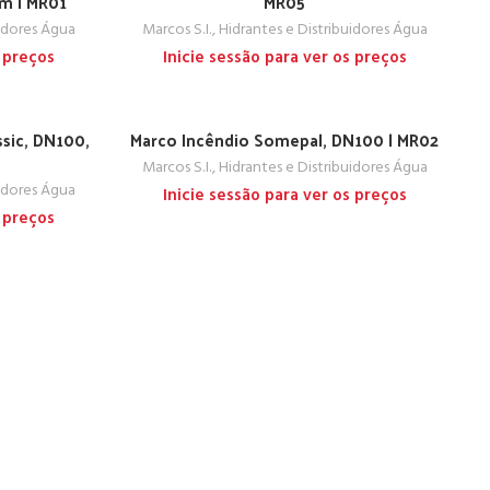
mm | MR01
MR05
uidores Água
Marcos S.I., Hidrantes e Distribuidores Água
s preços
Inicie sessão para ver os preços
sic, DN100,
Marco Incêndio Somepal, DN100 | MR02
Marcos S.I., Hidrantes e Distribuidores Água
uidores Água
Inicie sessão para ver os preços
s preços