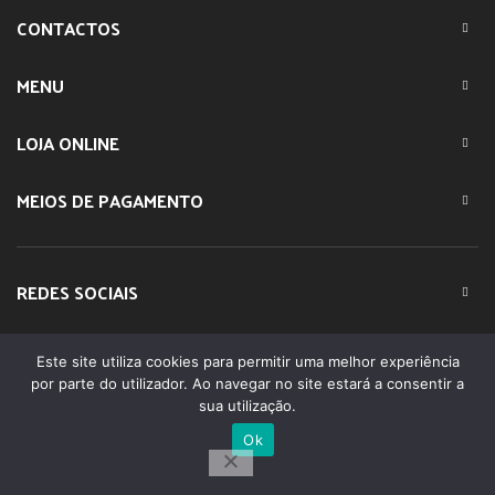
CONTACTOS
MENU
LOJA ONLINE
MEIOS DE PAGAMENTO
REDES SOCIAIS
Este site utiliza cookies para permitir uma melhor experiência
© 2023 IMPARTE. All Rights Reserved. Desenvolvido por
por parte do utilizador. Ao navegar no site estará a consentir a
DOMINIOS.PT
sua utilização.
Ok
0
Shop
Lista Favoritos
Minha conta