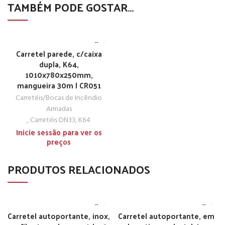
TAMBÉM PODE GOSTAR…
Carretel parede, c/caixa
dupla, K64,
1010x780x250mm,
mangueira 30m | CR051
Carretéis/Bocas de Incêndio
Armadas
,
Carretéis DN33, K64
Inicie sessão para ver os
preços
PRODUTOS RELACIONADOS
Carretel autoportante, inox,
Carretel autoportante, em