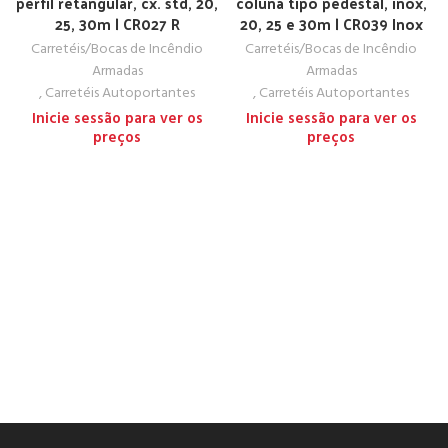
perfil retangular, cx. std, 20,
coluna tipo pedestal, inox,
25, 30m | CR027 R
20, 25 e 30m | CR039 Inox
Carretéis/Bocas de Incêndio
Carretéis/Bocas de Incêndio
Armadas
Armadas
,
Carretéis Autoportantes
,
Carretéis Autoportantes
Inicie sessão para ver os
Inicie sessão para ver os
preços
preços