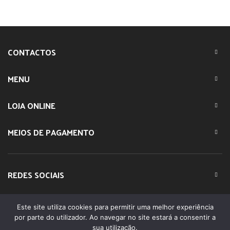
CONTACTOS
MENU
LOJA ONLINE
MEIOS DE PAGAMENTO
REDES SOCIAIS
Este site utiliza cookies para permitir uma melhor experiência
© 2023 IMPARTE. All Rights Reserved. Desenvolvido por
por parte do utilizador. Ao navegar no site estará a consentir a
DOMINIOS.PT
sua utilização.