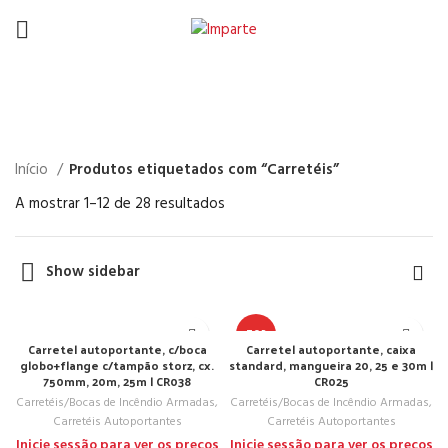
Carretéis
Início
Produtos etiquetados com “Carretéis”
A mostrar 1–12 de 28 resultados
Show sidebar
TOP
Carretel autoportante, c/boca
Carretel autoportante, caixa
globo+flange c/tampão storz, cx.
standard, mangueira 20, 25 e 30m |
750mm, 20m, 25m | CR038
CR025
Carretéis/Bocas de Incêndio Armadas
,
Carretéis/Bocas de Incêndio Armadas
,
Carretéis Autoportantes
Carretéis Autoportantes
Inicie sessão para ver os preços
Inicie sessão para ver os preços