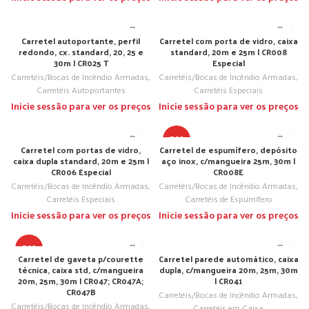
Carretel autoportante, perfil
Carretel com porta de vidro, caixa
redondo, cx. standard, 20, 25 e
standard, 20m e 25m | CR008
30m | CR025 T
Especial
Carretéis/Bocas de Incêndio Armadas
,
Carretéis/Bocas de Incêndio Armadas
,
Carretéis Autoportantes
Carretéis Especiais
Inicie sessão para ver os preços
Inicie sessão para ver os preços
TOP
Carretel com portas de vidro,
Carretel de espumífero, depósito
caixa dupla standard, 20m e 25m |
aço inox, c/mangueira 25m, 30m |
CR006 Especial
CR008E
Carretéis/Bocas de Incêndio Armadas
,
Carretéis/Bocas de Incêndio Armadas
,
Carretéis Especiais
Carretéis de Espumífero
Inicie sessão para ver os preços
Inicie sessão para ver os preços
TOP
Carretel de gaveta p/courette
Carretel parede automático, caixa
técnica, caixa std, c/mangueira
dupla, c/mangueira 20m, 25m, 30m
20m, 25m, 30m | CR047; CR047A;
| CR041
CR047B
Carretéis/Bocas de Incêndio Armadas
,
Carretéis/Bocas de Incêndio Armadas
,