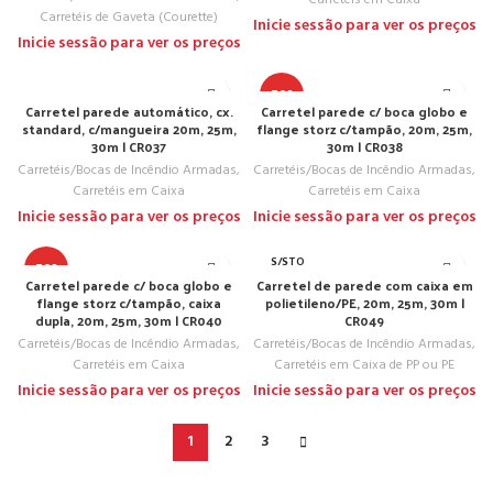
Carretéis em Caixa
Carretéis de Gaveta (Courette)
Inicie sessão para ver os preços
Inicie sessão para ver os preços
TOP
Carretel parede automático, cx.
Carretel parede c/ boca globo e
standard, c/mangueira 20m, 25m,
flange storz c/tampão, 20m, 25m,
30m | CR037
30m | CR038
Carretéis/Bocas de Incêndio Armadas
,
Carretéis/Bocas de Incêndio Armadas
,
Carretéis em Caixa
Carretéis em Caixa
Inicie sessão para ver os preços
Inicie sessão para ver os preços
S/STO
TOP
CK
Carretel parede c/ boca globo e
Carretel de parede com caixa em
flange storz c/tampão, caixa
polietileno/PE, 20m, 25m, 30m |
dupla, 20m, 25m, 30m | CR040
CR049
Carretéis/Bocas de Incêndio Armadas
,
Carretéis/Bocas de Incêndio Armadas
,
Carretéis em Caixa
Carretéis em Caixa de PP ou PE
Inicie sessão para ver os preços
Inicie sessão para ver os preços
1
2
3