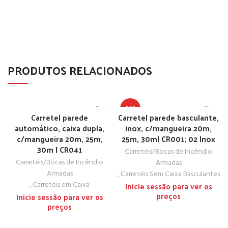
PRODUTOS RELACIONADOS
TOP
Carretel parede
Carretel parede basculante,
automático, caixa dupla,
inox, c/mangueira 20m,
c/mangueira 20m, 25m,
25m, 30m| CR001; 02 Inox
30m | CR041
Carretéis/Bocas de Incêndio
Carretéis/Bocas de Incêndio
Armadas
Armadas
,
Carretéis Sem Caixa Basculantes
,
Carretéis em Caixa
Inicie sessão para ver os
preços
Inicie sessão para ver os
preços