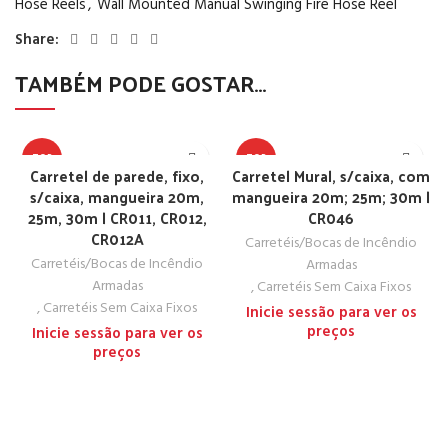
Hose Reels
,
Wall Mounted Manual Swinging Fire Hose Reel
Share:
TAMBÉM PODE GOSTAR…
TOP
TOP
Carretel de parede, fixo,
Carretel Mural, s/caixa, com
s/caixa, mangueira 20m,
mangueira 20m; 25m; 30m |
25m, 30m | CR011, CR012,
CR046
CR012A
Carretéis/Bocas de Incêndio
Carretéis/Bocas de Incêndio
Armadas
Armadas
,
Carretéis Sem Caixa Fixos
,
Carretéis Sem Caixa Fixos
Inicie sessão para ver os
preços
Inicie sessão para ver os
preços