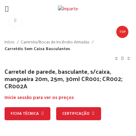
Click to enlarge
TOP
Início
Carretéis/Bocas de Incêndio Armadas
Carretéis Sem Caixa Basculantes
Carretel de parede, basculante, s/caixa,
mangueira 20m, 25m, 30m| CR001; CR002;
CR002A
Inicie sessão para ver os preços
FICHA TÉCNICA
CERTIFICAÇÃO