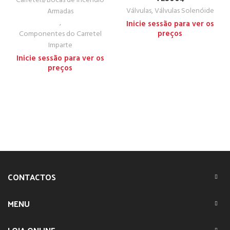
Carretéis/Bocas de Incêndio
Válvulas
,
Válvulas Solenóide
Armadas
,
Inicie sessão para ver os
preços
Componentes do Carretel
Imparte
Inicie sessão para ver os
preços
CONTACTOS
MENU