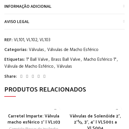
INFORMAÇÃO ADICIONAL
AVISO LEGAL
REF:
VL101, VL102, VL103
Categorias:
Válvulas
,
Válvulas de Macho Esférico
Etiquetas:
1" Ball Valve
,
Brass Ball Valve
,
Macho Esférico 1"
,
Válvula de Macho Esférico
,
Válvulas
Share:
PRODUTOS RELACIONADOS
Carretel Imparte: Válvula
Válvulas de Solenóide 2″,
macho esférico 1″ | VL103
2″½, 3″, 4″ | VLS001 a
VLS004