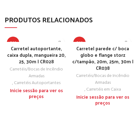
PRODUTOS RELACIONADOS
TOP
TOP
Carretel autoportante,
Carretel parede c/ boca
caixa dupla, mangueira 20,
globo e flange storz
25, 30m | CR028
c/tampão, 20m, 25m, 30m |
CR038
Carretéis/Bocas de Incêndio
Carretéis/Bocas de Incêndio
Armadas
Armadas
,
Carretéis Autoportantes
,
Carretéis em Caixa
Inicie sessão para ver os
preços
Inicie sessão para ver os
preços