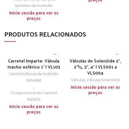
preços
Sprinklers de Incêndio
Inicie sessão para ver os
preços
PRODUTOS RELACIONADOS
Carretel Imparte: Válvula
Válvulas de Solenóide 2″,
macho esférico 1″ | VL103
2″½, 3″, 4″ | VLS001 a
VLS004
Carretéis/Bocas de Incêndio
Válvulas
,
Válvulas Solenóide
Armadas
,
Inicie sessão para ver os
preços
Componentes do Carretel
Imparte
Inicie sessão para ver os
preços