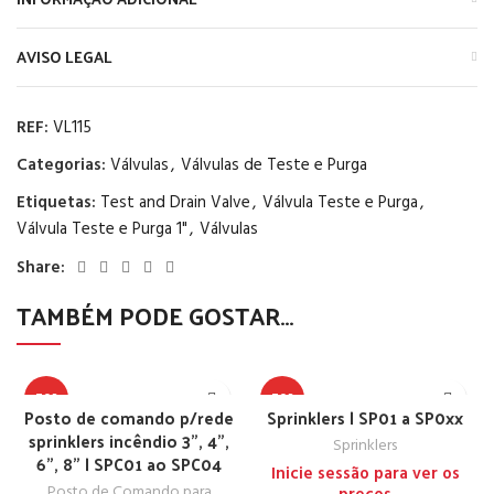
AVISO LEGAL
REF:
VL115
Categorias:
Válvulas
,
Válvulas de Teste e Purga
Etiquetas:
Test and Drain Valve
,
Válvula Teste e Purga
,
Válvula Teste e Purga 1"
,
Válvulas
Share:
TAMBÉM PODE GOSTAR…
TOP
TOP
Posto de comando p/rede
Sprinklers | SP01 a SP0xx
sprinklers incêndio 3”, 4”,
Sprinklers
6”, 8” | SPC01 ao SPC04
Inicie sessão para ver os
Posto de Comando para