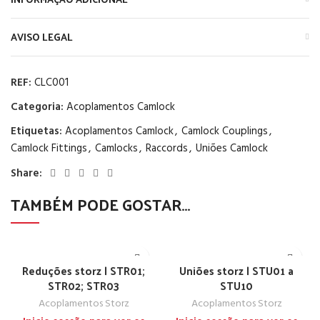
AVISO LEGAL
REF:
CLC001
Categoria:
Acoplamentos Camlock
Etiquetas:
Acoplamentos Camlock
,
Camlock Couplings
,
Camlock Fittings
,
Camlocks
,
Raccords
,
Uniões Camlock
Share:
TAMBÉM PODE GOSTAR…
Reduções storz | STR01;
Uniões storz | STU01 a
STR02; STR03
STU10
Acoplamentos Storz
Acoplamentos Storz