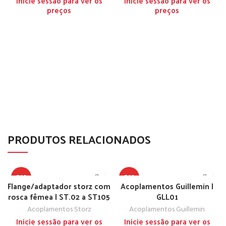
Inicie sessão para ver os
Inicie sessão para ver os
preços
preços
PRODUTOS RELACIONADOS
TOP
TOP
Flange/adaptador storz com
Acoplamentos Guillemin |
rosca fêmea | ST.02 a ST105
GLL01
Acoplamentos Storz
Acoplamentos Guillemin
Inicie sessão para ver os
Inicie sessão para ver os