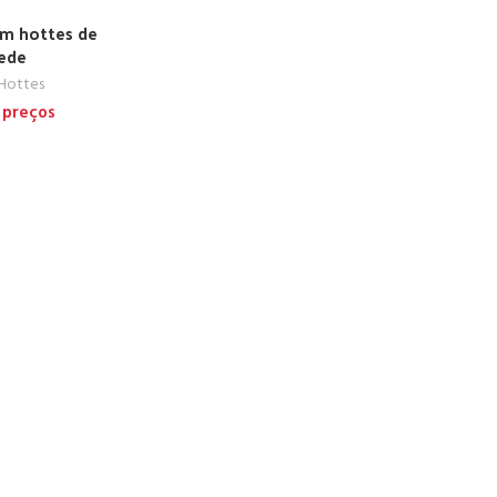
em hottes de
rede
 Hottes
s preços