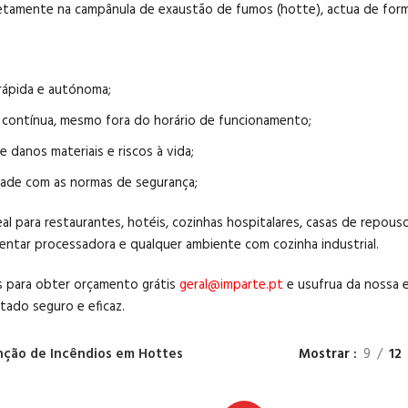
retamente na campânula de exaustão de fumos (
hotte
), actua de for
rápida e autónoma;
 contínua, mesmo fora do horário de funcionamento;
 danos materiais e riscos à vida;
ade com as normas de segurança;
eal para restaurantes, hotéis, cozinhas hospitalares, casas de repous
mentar processadora e qualquer ambiente com cozinha industrial.
 para obter orçamento grátis
geral@imparte.pt
e usufrua da nossa e
tado seguro e eficaz.
nção de Incêndios em Hottes
Mostrar
9
12