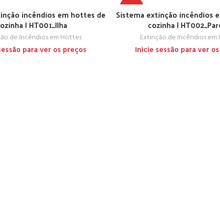
TOP
inção incêndios em hottes de
Sistema extinção incêndios 
ozinha | HT001_Ilha
cozinha | HT002_Pa
ção de Incêndios em Hottes
Extinção de Incêndios em
 sessão para ver os preços
Inicie sessão para ver o