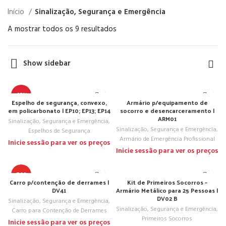
Início
Sinalização, Segurança e Emergência
A mostrar todos os 9 resultados
Show sidebar
-67%
Espelho de segurança, convexo,
Armário p/equipamento de
em policarbonato | EP10; EP13; EP14
socorro e desencarceramento |
ARM01
TOP
Sinalização, Segurança e Emergência
,
Sinalização, Segurança e Emergência
,
Espelhos de Segurança
Armário de Emergência Profissional
Inicie sessão para ver os preços
Inicie sessão para ver os preços
TOP
Carro p/contenção de derrames |
Kit de Primeiros Socorros –
DV41
Armário Metálico para 25 Pessoas |
DV02 B
Sinalização, Segurança e Emergência
,
Sinalização, Segurança e Emergência
,
Carro para Contenção de Derrames
Primeiros Socorros
Inicie sessão para ver os preços