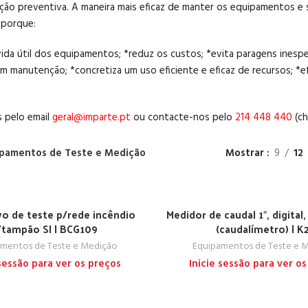
ção preventiva. A maneira mais eficaz de manter os equipamentos e s
 porque:
vida útil dos equipamentos; *reduz os custos; *evita paragens ine
m manutenção; *concretiza um uso eficiente e eficaz de recursos; *
 pelo email
geral@imparte.pt
ou contacte-nos pelo
214 448 440
(ch
pamentos de Teste e Medição
Mostrar
9
12
vo de teste p/rede incêndio
Medidor de caudal 1″, digital, 
/tampão SI | BCG109
(caudalímetro) | K
mentos de Teste e Medição
Equipamentos de Teste e 
 sessão para ver os preços
Inicie sessão para ver o