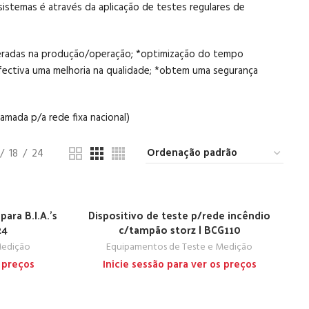
istemas é através da aplicação de testes regulares de
speradas na produção/operação; *optimização do tempo
efectiva uma melhoria na qualidade; *obtem uma segurança
amada p/a rede fixa nacional)
18
24
para B.I.A.’s
Dispositivo de teste p/rede incêndio
24
c/tampão storz | BCG110
Medição
Equipamentos de Teste e Medição
s preços
Inicie sessão para ver os preços