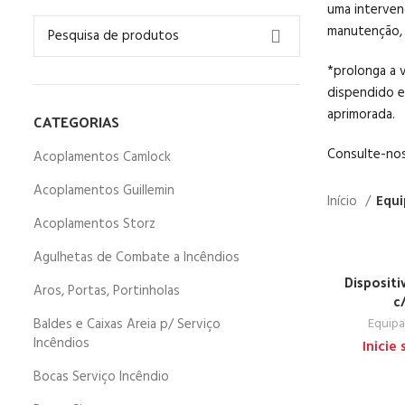
uma interven
manutenção,
*prolonga a 
dispendido e
aprimorada.
CATEGORIAS
Consulte-nos
Acoplamentos Camlock
Acoplamentos Guillemin
Início
Equi
Acoplamentos Storz
Agulhetas de Combate a Incêndios
Dispositi
Aros, Portas, Portinholas
c
Baldes e Caixas Areia p/ Serviço
Equipa
Incêndios
Inicie
Bocas Serviço Incêndio