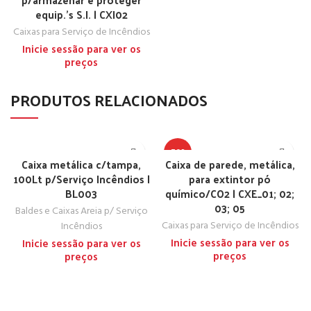
equip.’s S.I. | CXI02
Caixas para Serviço de Incêndios
Inicie sessão para ver os
preços
PRODUTOS RELACIONADOS
TOP
Caixa metálica c/tampa,
Caixa de parede, metálica,
100Lt p/Serviço Incêndios |
para extintor pó
BL003
químico/CO2 | CXE_01; 02;
03; 05
Baldes e Caixas Areia p/ Serviço
Caixas para Serviço de Incêndios
Incêndios
Inicie sessão para ver os
Inicie sessão para ver os
preços
preços