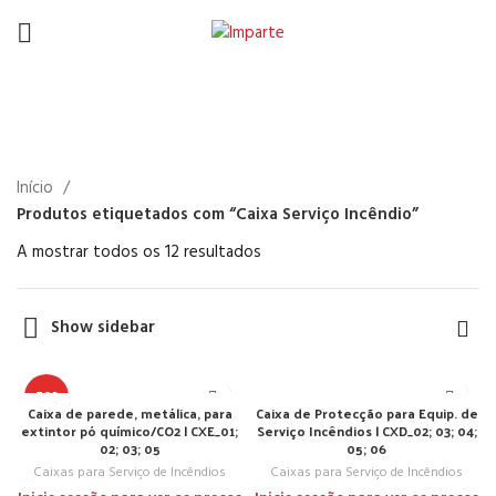
Caixa Serviço Incêndio
Início
Produtos etiquetados com “Caixa Serviço Incêndio”
A mostrar todos os 12 resultados
Show sidebar
TOP
Caixa de parede, metálica, para
Caixa de Protecção para Equip. de
extintor pó químico/CO2 | CXE_01;
Serviço Incêndios | CXD_02; 03; 04;
02; 03; 05
05; 06
Caixas para Serviço de Incêndios
Caixas para Serviço de Incêndios