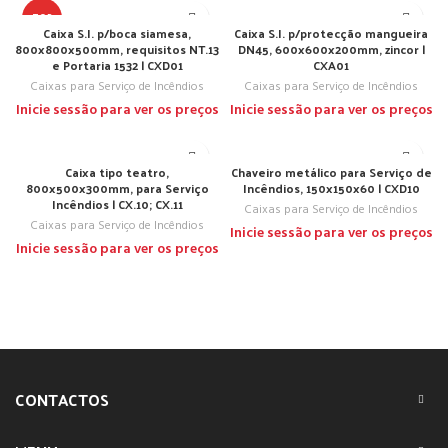
TOP
Caixa S.I. p/boca siamesa,
Caixa S.I. p/protecção mangueira
800x800x500mm, requisitos NT.13
DN45, 600x600x200mm, zincor |
e Portaria 1532 | CXD01
CXA01
Caixas para Serviço de Incêndios
Caixas para Serviço de Incêndios
Inicie sessão para ver os preços
Inicie sessão para ver os preços
Caixa tipo teatro,
Chaveiro metálico para Serviço de
800x500x300mm, para Serviço
Incêndios, 150x150x60 | CXD10
Incêndios | CX.10; CX.11
Caixas para Serviço de Incêndios
Caixas para Serviço de Incêndios
Inicie sessão para ver os preços
Inicie sessão para ver os preços
CONTACTOS