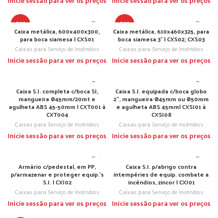
Inicie sessão para ver os preços
Inicie sessão para ver os preços
TOP
TOP
Caixa metálica, 600x400x300,
Caixa metálica, 610x460x325, para
para boca siamesa | CXS01
boca siamesa 3″ | CXS02; CXS03
Caixas para Serviço de Incêndios
Caixas para Serviço de Incêndios
Inicie sessão para ver os preços
Inicie sessão para ver os preços
Caixa S.I. completa c/boca SI,
Caixa S.I. equipada c/boca globo
mangueira Ø45mm/20mt e
2”, mangueira Ø45mm ou Ø50mm
agulheta ABS 45-50mm | CXT001 à
e agulheta ABS 45mm| CXSI01 à
CXT004
CXSI08
Caixas para Serviço de Incêndios
Caixas para Serviço de Incêndios
Inicie sessão para ver os preços
Inicie sessão para ver os preços
Armário c/pedestal, em PP,
Caixa S.I. p/abrigo contra
p/armazenar e proteger equip.’s
intempéries de equip. combate a
S.I. | CXI02
incêndios, zincor | CXI01
Caixas para Serviço de Incêndios
Caixas para Serviço de Incêndios
Inicie sessão para ver os preços
Inicie sessão para ver os preços