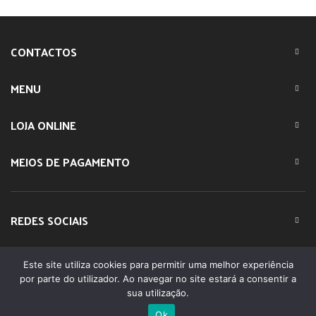
CONTACTOS
MENU
LOJA ONLINE
MEIOS DE PAGAMENTO
REDES SOCIAIS
Este site utiliza cookies para permitir uma melhor experiência
© 2023 IMPARTE. All Rights Reserved. Desenvolvido por
por parte do utilizador. Ao navegar no site estará a consentir a
DOMINIOS.PT
sua utilização.
Ok