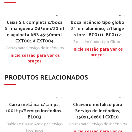
Caixa S.I. completa c/boca
Boca Incêndio tipo globo
SI, mangueira Ø45mm/20mt
2”, em alumínio, c/flange
e agulheta ABS 45-50mm |
storz | BCG111; BCG112
CXT001 à CXT004
Bocas Incêndio tipo Globo
Caixas para Serviço de Incêndios
Inicie sessão para ver os
preços
Inicie sessão para ver os
preços
PRODUTOS RELACIONADOS
Caixa metálica c/tampa,
Chaveiro metálico para
100Lt p/Serviço Incêndios |
Serviço de Incêndios,
BL003
150x150x60 | CXD10
Baldes e Caixas Areia p/ Serviço
Caixas para Serviço de Incêndios
Incêndios
Inicie sessão para ver os