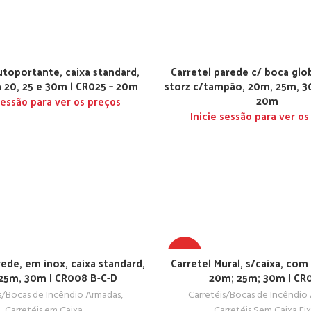
utoportante, caixa standard,
Carretel parede c/ boca glo
 20, 25 e 30m | CR025 – 20m
storz c/tampão, 20m, 25m, 3
20m
 sessão para ver os preços
Inicie sessão para ver os
TOP
rede, em inox, caixa standard,
Carretel Mural, s/caixa, co
25m, 30m | CR008 B-C-D
20m; 25m; 30m | CR
s/Bocas de Incêndio Armadas
,
Carretéis/Bocas de Incêndio
Carretéis em Caixa
Carretéis Sem Caixa Fi