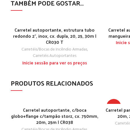
TAMBÉM PODE GOSTAR…
Carretel autoportante, estrutura tubo
Carretel a
redondo 2″, inox, cx. dupla, 20, 25, 30m |
mangueira
CR030 T
Inicie
Carretéis/Bocas de Incêndio Armadas
,
Carretéis Autoportantes
Inicie sessão para ver os preços
PRODUTOS RELACIONADOS
TOP
Carretel autoportante, c/boca
Carretel pa
globo+flange c/tampão storz, cx. 750mm,
20m, 
20m, 25m | CR038
Carretéi
Carretéis/Bocas de Incêndio Armadas
,