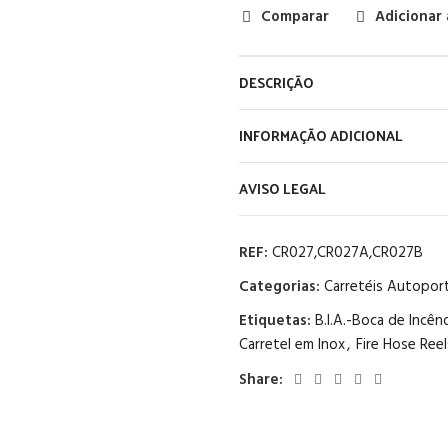
Comparar
Adicionar 
DESCRIÇÃO
INFORMAÇÃO ADICIONAL
AVISO LEGAL
REF:
CR027,CR027A,CR027B
Categorias:
Carretéis Autopor
Etiquetas:
B.I.A.-Boca de Incê
Carretel em Inox
,
Fire Hose Reel
Share: