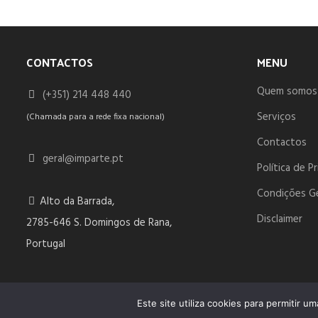
CONTACTOS
MENU
Quem somos
(+351) 214 448 440
Serviços
(Chamada para a rede fixa nacional)
Contactos
geral@imparte.pt
Política de P
Condições G
Alto da Barrada,
Disclaimer
2785-646 S. Domingos de Rana,
Portugal
© 2023 IMPARTE. All Rights Reserved. Desenvolvido por
DOMI
Este site utiliza cookies para permitir u