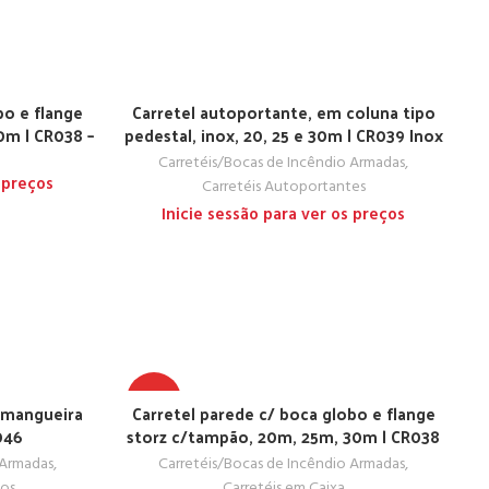
bo e flange
Carretel autoportante, em coluna tipo
0m | CR038 –
pedestal, inox, 20, 25 e 30m | CR039 Inox
Carretéis/Bocas de Incêndio Armadas
,
 preços
Carretéis Autoportantes
Inicie sessão para ver os preços
TOP
m mangueira
Carretel parede c/ boca globo e flange
046
storz c/tampão, 20m, 25m, 30m | CR038
 Armadas
,
Carretéis/Bocas de Incêndio Armadas
,
xos
Carretéis em Caixa