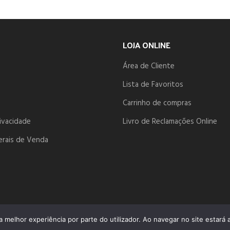
LOJA ONLINE
Área de Cliente
Lista de Favoritos
Carrinho de compras
rivacidade
Livro de Reclamações Online
erais de Venda
NIOS.PT
ma melhor experiência por parte do utilizador. Ao navegar no site estará a