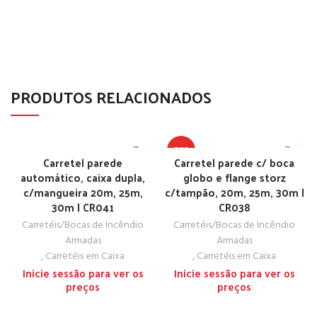
PRODUTOS RELACIONADOS
TOP
Carretel parede
Carretel parede c/ boca
automático, caixa dupla,
globo e flange storz
c/mangueira 20m, 25m,
c/tampão, 20m, 25m, 30m |
30m | CR041
CR038
Carretéis/Bocas de Incêndio
Carretéis/Bocas de Incêndio
Armadas
Armadas
,
Carretéis em Caixa
,
Carretéis em Caixa
Inicie sessão para ver os
Inicie sessão para ver os
preços
preços