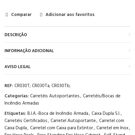
Comparar
Adicionar aos favoritos
DESCRIÇÃO
INFORMAÇÃO ADICIONAL
AVISO LEGAL
REF:
CR030T; CR030Ta; CR030Tb;
Categorias:
Carretéis Autoportantes
,
Carretéis/Bocas de
Incêndio Armadas
Etiquetas:
B.I.A.-Boca de Incêndio Armada
,
Caixa Dupla S.I.
,
Carretéis Certificados
,
Carretel Autoportante
,
Carretel com
Caixa Dupla
,
Carretel com Caixa para Extintor
,
Carretel em Inox
,