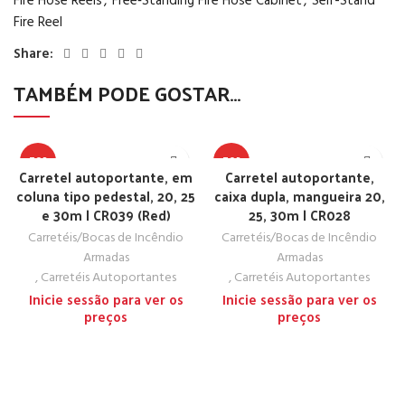
Fire Hose Reels
,
Free‑Standing Fire Hose Cabinet
,
Self-Stand
Fire Reel
Share:
TAMBÉM PODE GOSTAR…
TOP
TOP
Carretel autoportante, em
Carretel autoportante,
coluna tipo pedestal, 20, 25
caixa dupla, mangueira 20,
e 30m | CR039 (Red)
25, 30m | CR028
Carretéis/Bocas de Incêndio
Carretéis/Bocas de Incêndio
Armadas
Armadas
,
Carretéis Autoportantes
,
Carretéis Autoportantes
Inicie sessão para ver os
Inicie sessão para ver os
preços
preços