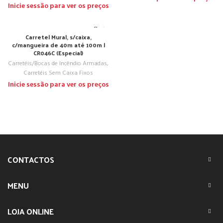
Inicie sessão para ver os preços
Carretel Mural, s/caixa,
c/mangueira de 40m até 100m |
CR046C (Especial)
Carretéis/Bocas de Incêndio Armadas
,
Carretéis Sem Caixa Fixos
Inicie sessão para ver os preços
CONTACTOS
MENU
LOJA ONLINE