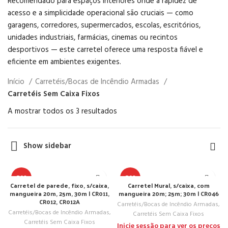
Recomendado para espaços interiores onde a rapidez de
acesso e a simplicidade operacional são cruciais — como
garagens, corredores, supermercados, escolas, escritórios,
unidades industriais, farmácias, cinemas ou recintos
desportivos — este carretel oferece uma resposta fiável e
eficiente em ambientes exigentes.
Início
Carretéis/Bocas de Incêndio Armadas
Carretéis Sem Caixa Fixos
A mostrar todos os 3 resultados
Show sidebar
TOP
TOP
Carretel de parede, fixo, s/caixa,
Carretel Mural, s/caixa, com
mangueira 20m, 25m, 30m | CR011,
mangueira 20m; 25m; 30m | CR046
CR012, CR012A
Carretéis/Bocas de Incêndio Armadas
,
Carretéis/Bocas de Incêndio Armadas
,
Carretéis Sem Caixa Fixos
Carretéis Sem Caixa Fixos
Inicie sessão para ver os preços