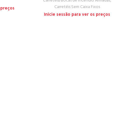
Carretéis/Bocas de Incêndio Armadas
,
Carretéis Sem Caixa Fixos
 preços
Inicie sessão para ver os preços
ma