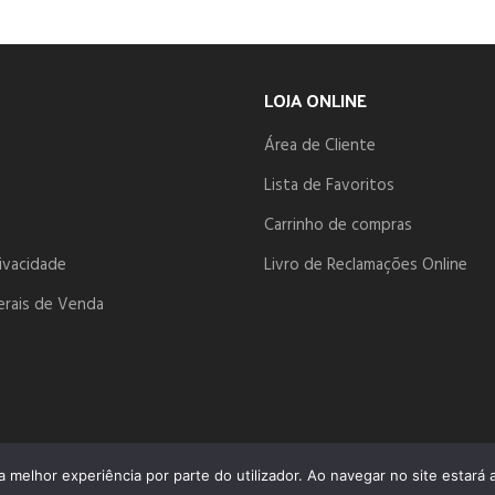
LOJA ONLINE
Área de Cliente
Lista de Favoritos
Carrinho de compras
rivacidade
Livro de Reclamações Online
erais de Venda
NIOS.PT
ma melhor experiência por parte do utilizador. Ao navegar no site estará a