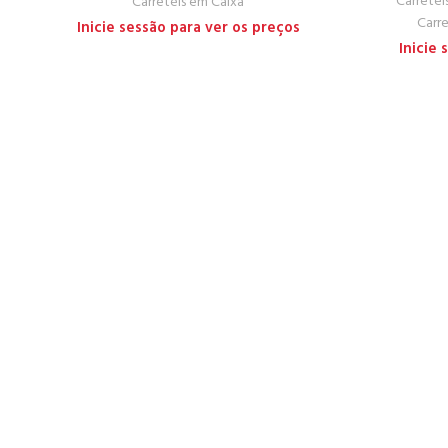
Carretéi
Carretéis em Caixa
Carr
Inicie sessão para ver os preços
Inicie