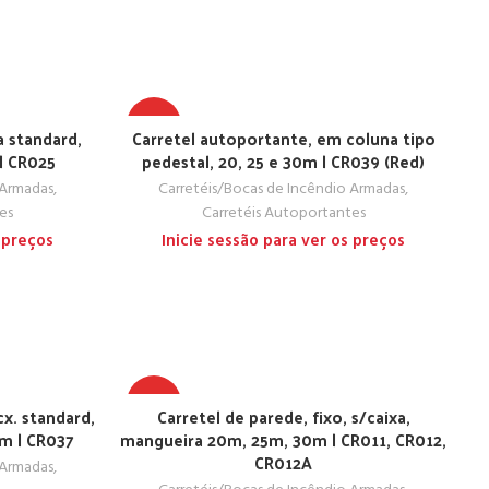
TOP
a standard,
Carretel autoportante, em coluna tipo
| CR025
pedestal, 20, 25 e 30m | CR039 (Red)
 Armadas
,
Carretéis/Bocas de Incêndio Armadas
,
es
Carretéis Autoportantes
 preços
Inicie sessão para ver os preços
TOP
x. standard,
Carretel de parede, fixo, s/caixa,
m | CR037
mangueira 20m, 25m, 30m | CR011, CR012,
CR012A
 Armadas
,