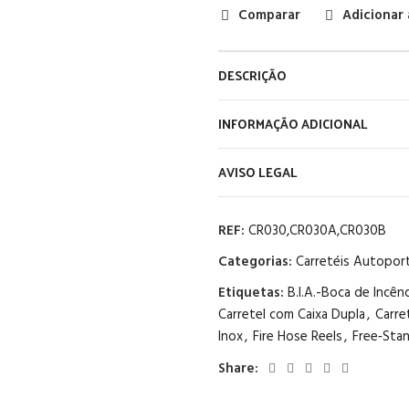
Comparar
Adicionar 
DESCRIÇÃO
INFORMAÇÃO ADICIONAL
AVISO LEGAL
REF:
CR030,CR030A,CR030B
Categorias:
Carretéis Autopor
Etiquetas:
B.I.A.-Boca de Incê
Carretel com Caixa Dupla
,
Carre
Inox
,
Fire Hose Reels
,
Free‑Stan
Share: