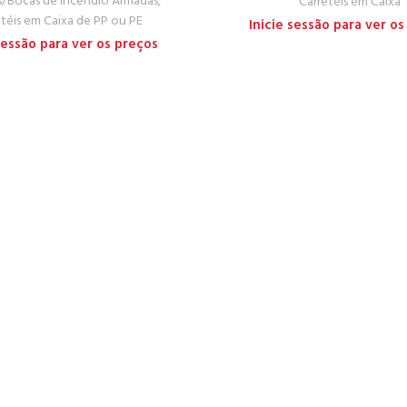
s/Bocas de Incêndio Armadas
,
Carretéis em Caixa
etéis em Caixa de PP ou PE
Inicie sessão para ver os
 sessão para ver os preços