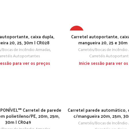
TOP
 autoportante, caixa dupla,
Carretel autoportante, caix
ira 20, 25, 30m | CR028
mangueira 20, 25 e 30m 
s/Bocas de Incêndio Armadas
,
Carretéis/Bocas de Incêndio
arretéis Autoportantes
Carretéis Autoportant
 sessão para ver os preços
Inicie sessão para ver os
SPONÍVEL** Carretel de parede
Carretel parede automático, c
em polietileno/PE, 20m, 25m,
c/mangueira 20m, 25m, 30
30m | CR049
Carretéis/Bocas de Incêndio