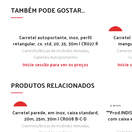
TAMBÉM PODE GOSTAR…
TOP
Carretel autoportante, inox, perfil
Carretel
retangular, cx. std, 20, 25, 30m | CR027 R
mangue
Carretéis/Bocas de Incêndio Armadas
,
Carretéi
Carretéis Autoportantes
C
Inicie sessão para ver os preços
Inicie
PRODUTOS RELACIONADOS
S/STO
TOP
CK
Carretel parede, em inox, caixa standard,
**Prod.INDI
20m, 25m, 30m | CR008 B-C-D
com caixa 
Carretéis/Bocas de Incêndio Armadas
,