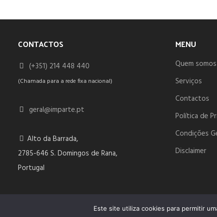
CONTACTOS
MENU
Quem somos
(+351) 214 448 440
Serviços
(Chamada para a rede fixa nacional)
Contactos
geral@imparte.pt
Política de P
Condições G
Alto da Barrada,
Disclaimer
2785-646 S. Domingos de Rana,
Portugal
© 2023 IMPARTE. All Rights Reserved. Desenvolvido por
DOMI
Este site utiliza cookies para permitir u