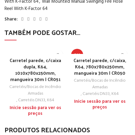
With K-Factor 64
,
Wall Mounted Manual Swinging Fire Hose
Reel With K‑Factor 64
Share:
TAMBÉM PODE GOSTAR…
TOP
Carretel parede, c/caixa
Carretel parede, c/caixa,
dupla, K64,
K64, 780x780x250mm,
1010x780x250mm,
mangueira 30m | CR050
mangueira 30m | CR051
Carretéis/Bocas de Incêndio
Carretéis/Bocas de Incêndio
Armadas
Armadas
,
Carretéis DN33, K64
,
Carretéis DN33, K64
Inicie sessão para ver os
preços
Inicie sessão para ver os
preços
PRODUTOS RELACIONADOS