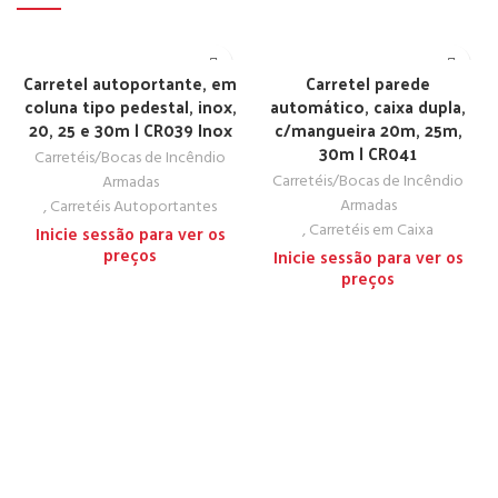
Carretel autoportante, em
Carretel parede
coluna tipo pedestal, inox,
automático, caixa dupla,
20, 25 e 30m | CR039 Inox
c/mangueira 20m, 25m,
30m | CR041
Carretéis/Bocas de Incêndio
Carretéis/Bocas de Incêndio
Armadas
Armadas
,
Carretéis Autoportantes
,
Carretéis em Caixa
Inicie sessão para ver os
preços
Inicie sessão para ver os
preços