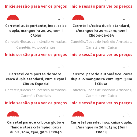
Inicie sessão para ver os preços
Inicie sessão para ver os preços
TOP
TOP
Carretel autoportante, inox, caixa
Carretel c/caixa dupla standard,
dupla, mangueira 20, 25, 30m |
c/mangueira 20m; 25m; 30m |
CR030
CR004-06-06A
Carretéis/Bocas de Incêndio Armadas
,
Carretéis/Bocas de Incêndio Armadas
,
Carretéis Autoportantes
Carretéis em Caixa
Inicie sessão para ver os preços
Inicie sessão para ver os preços
Carretel com portas de vidro,
Carretel parede automático, caixa
caixa dupla standard, 20m e 25m |
dupla, c/mangueira 20m, 25m, 30m
CR006 Especial
| CR041
Carretéis/Bocas de Incêndio Armadas
,
Carretéis/Bocas de Incêndio Armadas
,
Carretéis Especiais
Carretéis em Caixa
Inicie sessão para ver os preços
Inicie sessão para ver os preços
TOP
TOP
Carretel parede c/ boca globo e
Carretel parede, inox, caixa dupla,
flange storz c/tampão, caixa
c/mangueira 20m; 25m; 30m |
dupla, 20m, 25m, 30m | CR040
CR044