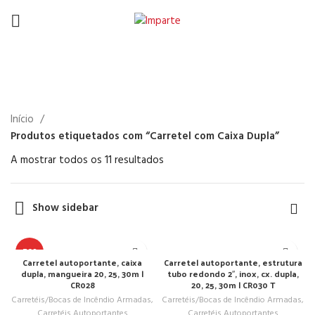
Carretel com Caixa Dupla
Início
Produtos etiquetados com “Carretel com Caixa Dupla”
A mostrar todos os 11 resultados
Show sidebar
TOP
Carretel autoportante, caixa
Carretel autoportante, estrutura
dupla, mangueira 20, 25, 30m |
tubo redondo 2″, inox, cx. dupla,
CR028
20, 25, 30m | CR030 T
Carretéis/Bocas de Incêndio Armadas
,
Carretéis/Bocas de Incêndio Armadas
,
Carretéis Autoportantes
Carretéis Autoportantes