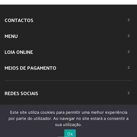
CONTACTOS
MENU
LOJA ONLINE
MEIOS DE PAGAMENTO
REDES SOCIAIS
Este site utiliza cookies para permitir uma melhor experiência
© 2023 IMPARTE. All Rights Reserved. Desenvolvido por
por parte do utilizador. Ao navegar no site estará a consentir a
DOMINIOS.PT
sua utilização.
Ok
0