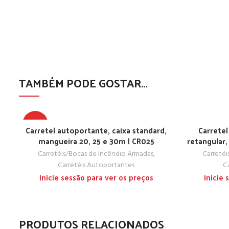
TAMBÉM PODE GOSTAR…
TOP
Carretel autoportante, caixa standard,
Carretel
mangueira 20, 25 e 30m | CR025
retangular,
Carretéis/Bocas de Incêndio Armadas
,
Carretéi
Carretéis Autoportantes
C
Inicie sessão para ver os preços
Inicie
PRODUTOS RELACIONADOS