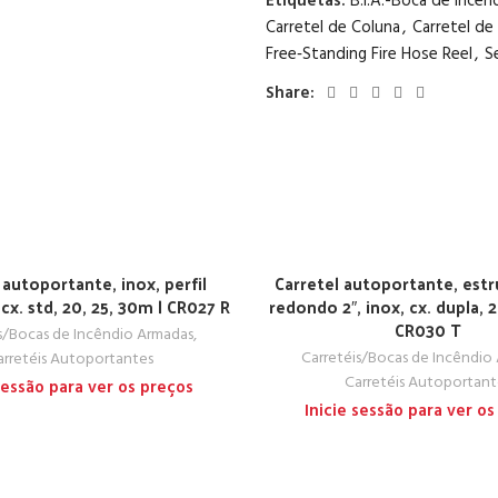
Etiquetas:
B.I.A.-Boca de Incê
Carretel de Coluna
,
Carretel de
Free‑Standing Fire Hose Reel
,
S
Share:
 autoportante, inox, perfil
Carretel autoportante, est
 cx. std, 20, 25, 30m | CR027 R
redondo 2″, inox, cx. dupla, 2
CR030 T
s/Bocas de Incêndio Armadas
,
Carretéis/Bocas de Incêndio
arretéis Autoportantes
Carretéis Autoportant
 sessão para ver os preços
Inicie sessão para ver os