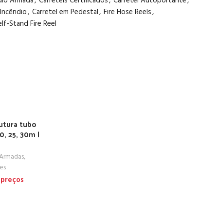
ndio Armada
,
Carretéis Certificados
,
Carretel Autoportante
,
 Incêndio
,
Carretel em Pedestal
,
Fire Hose Reels
,
elf-Stand Fire Reel
rutura tubo
0, 25, 30m |
 Armadas
,
es
 preços