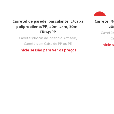
TOP
Carretel de parede, basculante, c/caixa
Carretel M
polipropileno/PP, 20m, 25m, 30m |
20
CR049PP
Carretéi
Carretéis/Bocas de Incêndio Armadas
,
Ca
Carretéis em Caixa de PP ou PE
Inicie
Inicie sessão para ver os preços