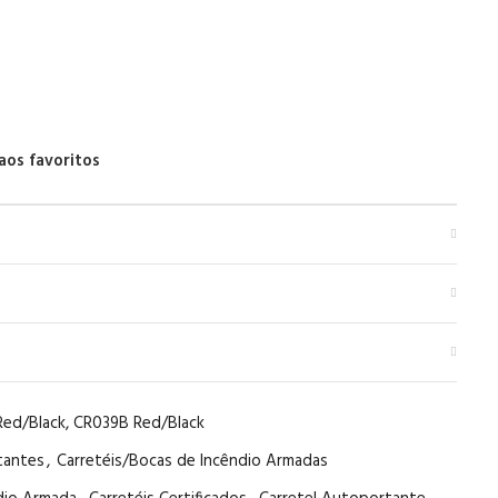
aos favoritos
Red/Black, CR039B Red/Black
tantes
,
Carretéis/Bocas de Incêndio Armadas