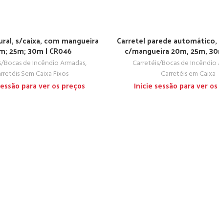
ural, s/caixa, com mangueira
Carretel parede automático, 
m; 25m; 30m | CR046
c/mangueira 20m, 25m, 30
s/Bocas de Incêndio Armadas
,
Carretéis/Bocas de Incêndio
rretéis Sem Caixa Fixos
Carretéis em Caixa
 sessão para ver os preços
Inicie sessão para ver os