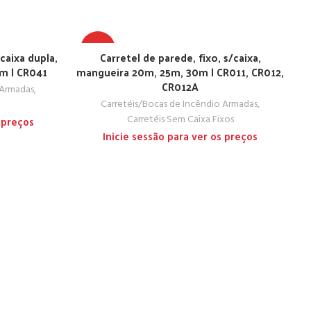
TOP
caixa dupla,
Carretel de parede, fixo, s/caixa,
m | CR041
mangueira 20m, 25m, 30m | CR011, CR012,
CR012A
 Armadas
,
Carretéis/Bocas de Incêndio Armadas
,
Carretéis Sem Caixa Fixos
 preços
Inicie sessão para ver os preços