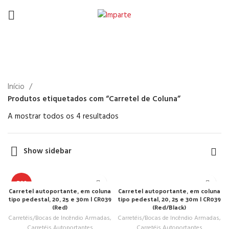
Carretel de Coluna
Início
Produtos etiquetados com “Carretel de Coluna”
A mostrar todos os 4 resultados
Show sidebar
TOP
Carretel autoportante, em coluna
Carretel autoportante, em coluna
tipo pedestal, 20, 25 e 30m | CR039
tipo pedestal, 20, 25 e 30m | CR039
(Red)
(Red/Black)
Carretéis/Bocas de Incêndio Armadas
,
Carretéis/Bocas de Incêndio Armadas
,
Carretéis Autoportantes
Carretéis Autoportantes