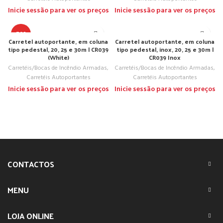
Inicie sessão para ver os preços
Inicie sessão para ver os preços
TOP
Carretel autoportante, em coluna
Carretel autoportante, em coluna
tipo pedestal, 20, 25 e 30m | CR039
tipo pedestal, inox, 20, 25 e 30m |
(White)
CR039 Inox
Carretéis/Bocas de Incêndio Armadas
,
Carretéis/Bocas de Incêndio Armadas
,
Carretéis Autoportantes
Carretéis Autoportantes
Inicie sessão para ver os preços
Inicie sessão para ver os preços
CONTACTOS
MENU
LOJA ONLINE