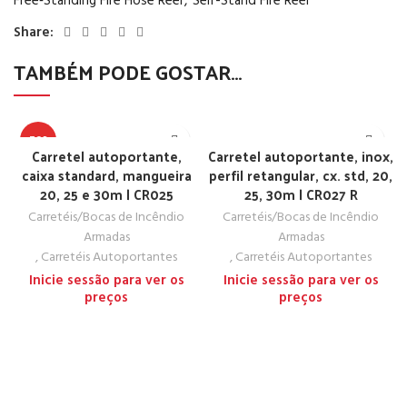
Free‑Standing Fire Hose Reel
,
Self-Stand Fire Reel
Share:
TAMBÉM PODE GOSTAR…
TOP
Carretel autoportante,
Carretel autoportante, inox,
caixa standard, mangueira
perfil retangular, cx. std, 20,
20, 25 e 30m | CR025
25, 30m | CR027 R
Carretéis/Bocas de Incêndio
Carretéis/Bocas de Incêndio
Armadas
Armadas
,
Carretéis Autoportantes
,
Carretéis Autoportantes
Inicie sessão para ver os
Inicie sessão para ver os
preços
preços