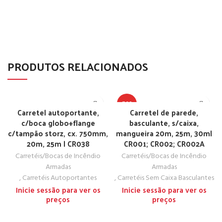
PRODUTOS RELACIONADOS
TOP
Carretel autoportante,
Carretel de parede,
c/boca globo+flange
basculante, s/caixa,
c/tampão storz, cx. 750mm,
mangueira 20m, 25m, 30m|
20m, 25m | CR038
CR001; CR002; CR002A
Carretéis/Bocas de Incêndio
Carretéis/Bocas de Incêndio
Armadas
Armadas
,
Carretéis Autoportantes
,
Carretéis Sem Caixa Basculantes
Inicie sessão para ver os
Inicie sessão para ver os
preços
preços