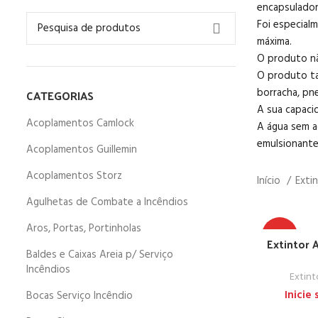
encapsulador
Foi especialm
máxima.
O produto nã
O produto ta
borracha, pne
CATEGORIAS
A sua capaci
Acoplamentos Camlock
A água sem a
emulsionante
Acoplamentos Guillemin
Acoplamentos Storz
Início
Exti
Agulhetas de Combate a Incêndios
Aros, Portas, Portinholas
TOP
Extintor 
Baldes e Caixas Areia p/ Serviço
Incêndios
Extint
Inicie
Bocas Serviço Incêndio