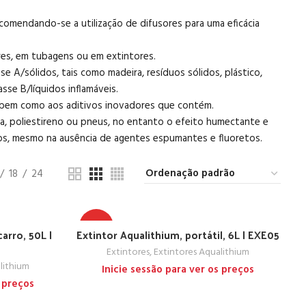
ecomendando-se a utilização de difusores para uma eficácia
es, em tubagens ou em extintores.
A/sólidos, tais como madeira, resíduos sólidos, plástico,
sse B/líquidos inflamáveis.
s bem como aos aditivos inovadores que contém.
a, poliestireno ou pneus, no entanto o efeito humectante e
os, mesmo na ausência de agentes espumantes e fluoretos.
18
24
TOP
arro, 50L |
Extintor Aqualithium, portátil, 6L | EXE05
Extintores
,
Extintores Aqualithium
lithium
Inicie sessão para ver os preços
s preços