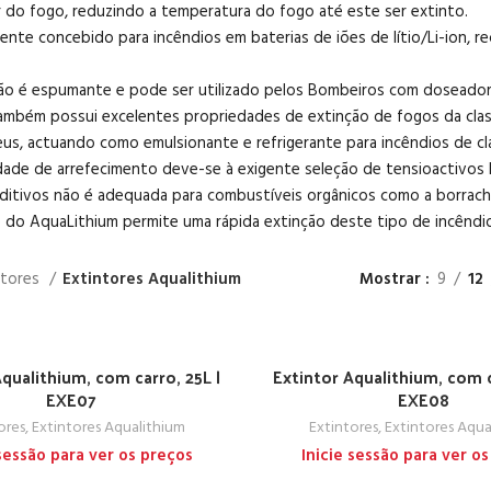
 do fogo, reduzindo a temperatura do fogo até este ser extinto.
ente concebido para incêndios em baterias de iões de lítio/Li-ion, r
o é espumante e pode ser utilizado pelos Bombeiros com doseador
mbém possui excelentes propriedades de extinção de fogos da classe 
us, actuando como emulsionante e refrigerante para incêndios de cla
dade de arrefecimento deve-se à exigente seleção de tensioactivo
ditivos não é adequada para combustíveis orgânicos como a borrach
 do AquaLithium permite uma rápida extinção deste tipo de incêndi
ntores
Extintores Aqualithium
Mostrar
9
12
Aqualithium, com carro, 25L |
Extintor Aqualithium, com c
EXE07
EXE08
ores
,
Extintores Aqualithium
Extintores
,
Extintores Aqua
 sessão para ver os preços
Inicie sessão para ver o