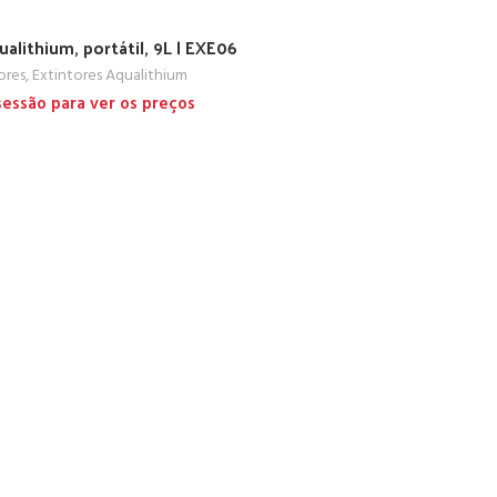
ualithium, portátil, 9L | EXE06
ores
,
Extintores Aqualithium
 sessão para ver os preços