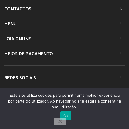
CONTACTOS
MENU
LOJA ONLINE
MEIOS DE PAGAMENTO
REDES SOCIAIS
Este site utiliza cookies para permitir uma melhor experiência
© 2023 IMPARTE. All Rights Reserved. Desenvolvido por
por parte do utilizador. Ao navegar no site estará a consentir a
DOMINIOS.PT
sua utilização.
Ok
0
Shop
Filters
Lista Favoritos
Minha conta