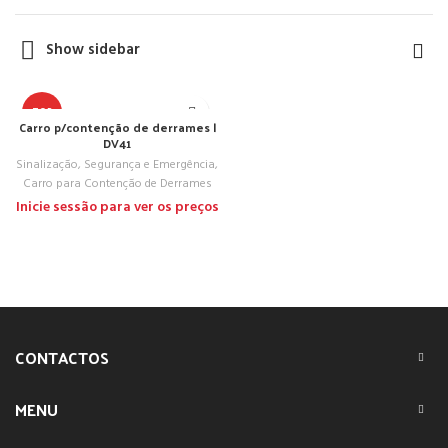
Show sidebar
TOP
Carro p/contenção de derrames |
DV41
Sinalização, Segurança e Emergência
,
Carro para Contenção de Derrames
Inicie sessão para ver os preços
CONTACTOS
MENU