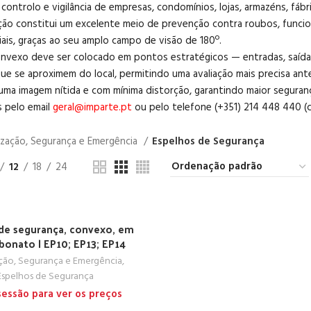
 controlo e vigilância de empresas, condomínios, lojas, armazéns, fábr
ação constitui um excelente meio de prevenção contra roubos, func
iais, graças ao seu amplo campo de visão de 180º.
nvexo deve ser colocado em pontos estratégicos — entradas, saídas 
ue se aproximem do local, permitindo uma avaliação mais precisa ant
ma imagem nítida e com mínima distorção, garantindo maior segurança e
 pelo email
geral@imparte.pt
ou pelo telefone (+351) 214 448 440 (c
lização, Segurança e Emergência
Espelhos de Segurança
12
18
24
de segurança, convexo, em
bonato | EP10; EP13; EP14
ação, Segurança e Emergência
,
Espelhos de Segurança
 sessão para ver os preços