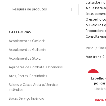
utilizados no
A sua instal
áreas comerc
O espelho co
ou veículos q
Proporciona u
CATEGORIAS
Consulte-nos
Acoplamentos Camlock
Início
Sina
Acoplamentos Guillemin
Mostrar
9
Acoplamentos Storz
Agulhetas de Combate a Incêndios
-67%
Aros, Portas, Portinholas
Espelho 
policar
Baldes e Caixas Areia p/ Serviço
TOP
Sinaliz
Incêndios
Bocas Serviço Incêndio
Inicie