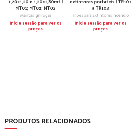
1,20×1,20 e 1,20×1,80mt |
extintores portáteis | TR101
MT01; MT02; MT03
a TR103
Mantas Ignífugas
Tripés para Extintores Incêndio
Inicie sessão para ver os
Inicie sessão para ver os
preços
preços
PRODUTOS RELACIONADOS