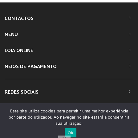
CONTACTOS
MENU
LOJA ONLINE
MEIOS DE PAGAMENTO
REDES SOCIAIS
Este site utiliza cookies para permitir uma melhor experiência
© 2023 IMPARTE. All Rights Reserved. Desenvolvido por
por parte do utilizador. Ao navegar no site estará a consentir a
DOMINIOS.PT
sua utilização.
Ok
0