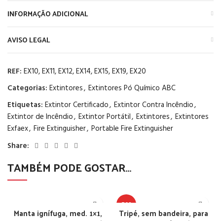
INFORMAÇÃO ADICIONAL
AVISO LEGAL
REF:
EX10, EX11, EX12, EX14, EX15, EX19, EX20
Categorias:
Extintores
,
Extintores Pó Químico ABC
Etiquetas:
Extintor Certificado
,
Extintor Contra Incêndio
,
Extintor de Incêndio
,
Extintor Portátil
,
Extintores
,
Extintores
Exfaex
,
Fire Extinguisher
,
Portable Fire Extinguisher
Share:
TAMBÉM PODE GOSTAR…
TOP
Manta ignífuga, med. 1×1,
Tripé, sem bandeira, para