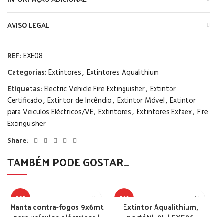
AVISO LEGAL
REF:
EXE08
Categorias:
Extintores
,
Extintores Aqualithium
Etiquetas:
Electric Vehicle Fire Extinguisher
,
Extintor
Certificado
,
Extintor de Incêndio
,
Extintor Móvel
,
Extintor
para Veiculos Eléctricos/VE
,
Extintores
,
Extintores Exfaex
,
Fire
Extinguisher
Share:
TAMBÉM PODE GOSTAR…
TOP
TOP
Manta contra-fogos 9x6mt
Extintor Aqualithium,
para veículos eléctricos |
portátil, 9L | EXE06