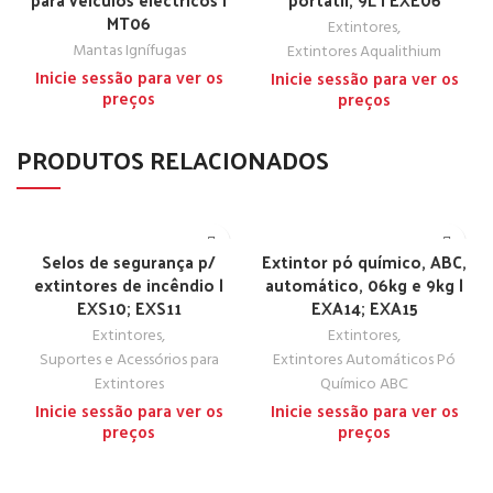
MT06
Extintores
,
Mantas Ignífugas
Extintores Aqualithium
Inicie sessão para ver os
Inicie sessão para ver os
preços
preços
PRODUTOS RELACIONADOS
Selos de segurança p/
Extintor pó químico, ABC,
extintores de incêndio |
automático, 06kg e 9kg |
EXS10; EXS11
EXA14; EXA15
Extintores
,
Extintores
,
Suportes e Acessórios para
Extintores Automáticos Pó
Extintores
Químico ABC
Inicie sessão para ver os
Inicie sessão para ver os
preços
preços