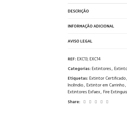
DESCRIÇÃO
INFORMAÇÃO ADICIONAL
AVISO LEGAL
REF:
EXC13; EXC14
Categorias:
Extintores
,
Extint
Etiquetas:
Extintor Certificado
Incêndio
,
Extintor em Carrinho
,
Extintores Exfaex
,
Fire Extingui
Share: