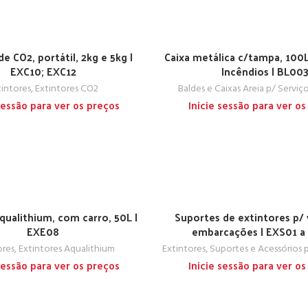
de CO2, portátil, 2kg e 5kg |
Caixa metálica c/tampa, 100
EXC10; EXC12
Incêndios | BL00
tintores
,
Extintores CO2
Baldes e Caixas Areia p/ Serviç
 sessão para ver os preços
Inicie sessão para ver os
qualithium, com carro, 50L |
Suportes de extintores p/ 
EXE08
embarcações | EXS01 a
ores
,
Extintores Aqualithium
Extintores
,
Suportes e Acessórios p
 sessão para ver os preços
Inicie sessão para ver os