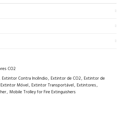
ores CO2
,
Extintor Contra Incêndio
,
Extintor de CO2
,
Extintor de
Extintor Móvel
,
Extintor Transportável
,
Extintores
,
sher
,
Mobile Trolley for Fire Extinguishers