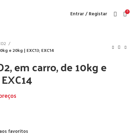
0
Entrar / Registar
 CO2
10kg e 20kg | EXC13; EXC14
O2, em carro, de 10kg e
; EXC14
 preços
aos favoritos