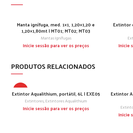
Manta ignífuga, med. 1×1, 1,20×1,20 e
Extintor 
1,20×1,80mt | MT01; MT02; MT03
Mantas Ignífugas
Ex
Inicie sessão para ver os preços
Inicie
PRODUTOS RELACIONADOS
TOP
Extintor Aqualithium, portátil, 6L | EXE05
Extintor A
Extintores
,
Extintores Aqualithium
Extint
Inicie sessão para ver os preços
Inicie