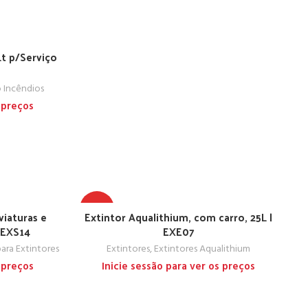
Lt p/Serviço
3
o Incêndios
 preços
TOP
viaturas e
Extintor Aqualithium, com carro, 25L |
Ex
 EXS14
EXE07
ara Extintores
Extintores
,
Extintores Aqualithium
 preços
Inicie sessão para ver os preços