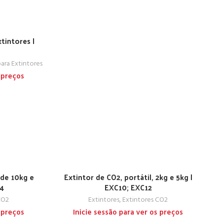
tintores |
ara Extintores
 preços
 de 10kg e
Extintor de CO2, portátil, 2kg e 5kg |
14
EXC10; EXC12
CO2
Extintores
,
Extintores CO2
 preços
Inicie sessão para ver os preços