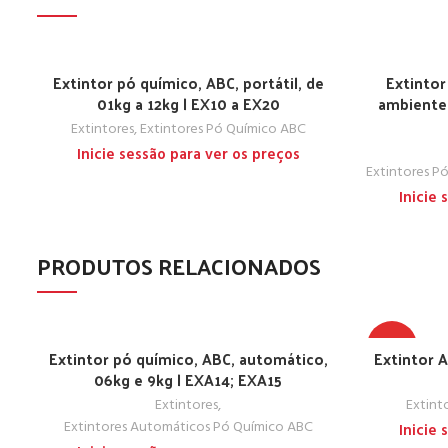
Extintor pó químico, ABC, portátil, de
Extintor
01kg a 12kg | EX10 a EX20
ambiente 
Extintores
,
Extintores Pó Químico ABC
Inicie sessão para ver os preços
Extintores P
Inicie
PRODUTOS RELACIONADOS
TOP
Extintor pó químico, ABC, automático,
Extintor A
06kg e 9kg | EXA14; EXA15
Extintores
,
Extint
Extintores Automáticos Pó Químico ABC
Inicie