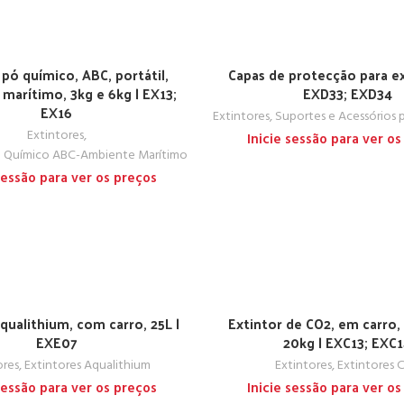
 pó químico, ABC, portátil,
Capas de protecção para ex
marítimo, 3kg e 6kg | EX13;
EXD33; EXD34
EX16
Extintores
,
Suportes e Acessórios p
Extintores
,
Inicie sessão para ver os
ó Químico ABC-Ambiente Marítimo
 sessão para ver os preços
qualithium, com carro, 25L |
Extintor de CO2, em carro,
EXE07
20kg | EXC13; EXC
ores
,
Extintores Aqualithium
Extintores
,
Extintores 
 sessão para ver os preços
Inicie sessão para ver os