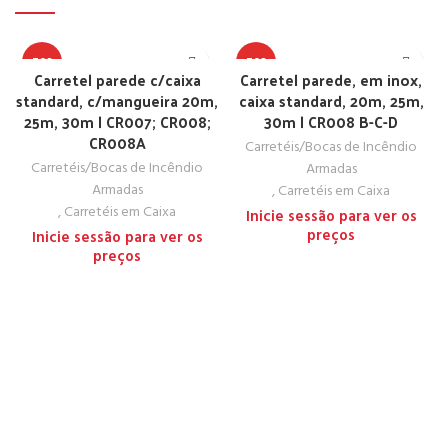
TOP
TOP
Carretel parede c/caixa
Carretel parede, em inox,
standard, c/mangueira 20m,
caixa standard, 20m, 25m,
25m, 30m | CR007; CR008;
30m | CR008 B-C-D
CR008A
Carretéis/Bocas de Incêndio
Carretéis/Bocas de Incêndio
Armadas
Armadas
,
Carretéis em Caixa
,
Carretéis em Caixa
Inicie sessão para ver os
preços
Inicie sessão para ver os
preços