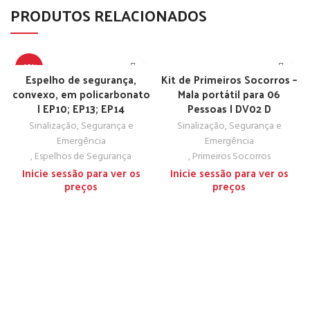
PRODUTOS RELACIONADOS
-67%
Espelho de segurança,
Kit de Primeiros Socorros –
convexo, em policarbonato
Mala portátil para 06
TOP
| EP10; EP13; EP14
Pessoas | DV02 D
Sinalização, Segurança e
Sinalização, Segurança e
Emergência
Emergência
,
Espelhos de Segurança
,
Primeiros Socorros
Inicie sessão para ver os
Inicie sessão para ver os
preços
preços