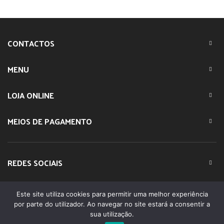
CONTACTOS
MENU
LOJA ONLINE
MEIOS DE PAGAMENTO
REDES SOCIAIS
Este site utiliza cookies para permitir uma melhor experiência
© 2023 IMPARTE. All Rights Reserved. Desenvolvido por
por parte do utilizador. Ao navegar no site estará a consentir a
DOMINIOS.PT
sua utilização.