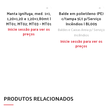
Manta ignífuga, med. 1×1,
Balde em polietileno (PE)
1,20×1,20 e 1,20×1,80mt |
c/tampa 5Lt p/Serviço
MT01; MT02; MT03 – MT01
Incêndios | BL005
Inicie sessão para ver os
Baldes e Caixas Areia p/ Serviço
preços
Incêndios
Inicie sessão para ver os
preços
PRODUTOS RELACIONADOS