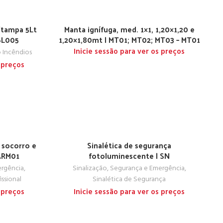
c/tampa 5Lt
Manta ignífuga, med. 1×1, 1,20×1,20 e
 BL005
1,20×1,80mt | MT01; MT02; MT03 – MT01
Inicie sessão para ver os preços
o Incêndios
 preços
 socorro e
Sinalética de segurança
ARM01
fotoluminescente | SN
ergência
,
Sinalização, Segurança e Emergência
,
ssional
Sinalética de Segurança
 preços
Inicie sessão para ver os preços