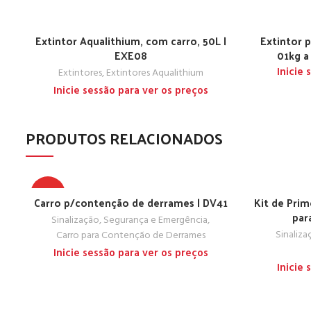
Extintor Aqualithium, com carro, 50L |
Extintor p
EXE08
01kg a
Inicie
Extintores
,
Extintores Aqualithium
Inicie sessão para ver os preços
PRODUTOS RELACIONADOS
TOP
Carro p/contenção de derrames | DV41
Kit de Prim
par
Sinalização, Segurança e Emergência
,
Sinaliz
Carro para Contenção de Derrames
Inicie sessão para ver os preços
Inicie