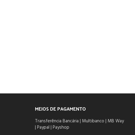
C
MEIOS DE PAGAMENTO
Transferência Bancária | Multibanco | MB Way
| Paypal | Payshop