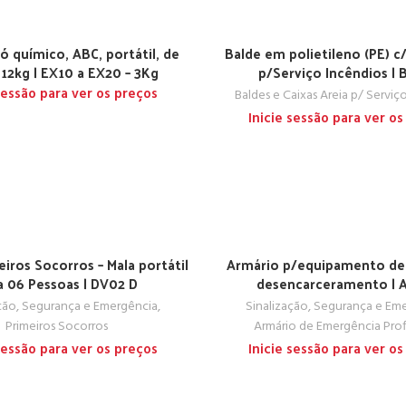
ó químico, ABC, portátil, de
Balde em polietileno (PE) 
 12kg | EX10 a EX20 – 3Kg
p/Serviço Incêndios |
 sessão para ver os preços
Baldes e Caixas Areia p/ Serviç
Inicie sessão para ver os
eiros Socorros – Mala portátil
Armário p/equipamento de
a 06 Pessoas | DV02 D
desencarceramento | 
ação, Segurança e Emergência
,
Sinalização, Segurança e Em
Primeiros Socorros
Armário de Emergência Profi
 sessão para ver os preços
Inicie sessão para ver os