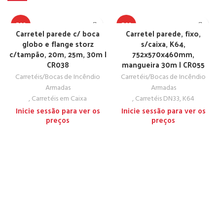
TOP
TOP
Carretel parede c/ boca
Carretel parede, fixo,
globo e flange storz
s/caixa, K64,
c/tampão, 20m, 25m, 30m |
752x570x460mm,
CR038
mangueira 30m | CR055
Carretéis/Bocas de Incêndio
Carretéis/Bocas de Incêndio
Armadas
Armadas
,
Carretéis em Caixa
,
Carretéis DN33, K64
Inicie sessão para ver os
Inicie sessão para ver os
preços
preços