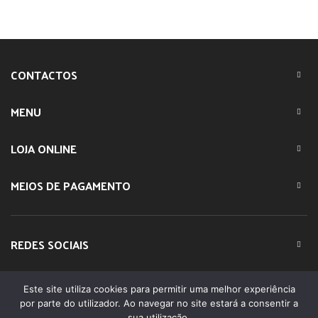
CONTACTOS
MENU
LOJA ONLINE
MEIOS DE PAGAMENTO
REDES SOCIAIS
Este site utiliza cookies para permitir uma melhor experiência
© 2023 IMPARTE. All Rights Reserved. Desenvolvido por
por parte do utilizador. Ao navegar no site estará a consentir a
DOMINIOS.PT
sua utilização.