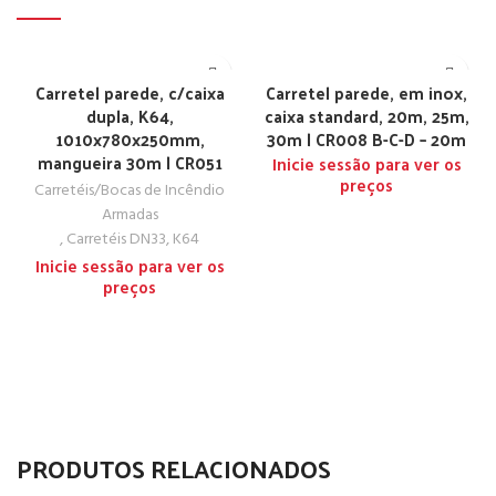
Carretel parede, c/caixa
Carretel parede, em inox,
dupla, K64,
caixa standard, 20m, 25m,
1010x780x250mm,
30m | CR008 B-C-D – 20m
mangueira 30m | CR051
Inicie sessão para ver os
preços
Carretéis/Bocas de Incêndio
Armadas
,
Carretéis DN33, K64
Inicie sessão para ver os
preços
PRODUTOS RELACIONADOS