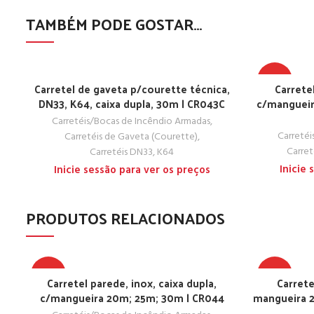
TAMBÉM PODE GOSTAR…
TOP
Carretel de gaveta p/courette técnica,
Carrete
DN33, K64, caixa dupla, 30m | CR043C
c/mangueir
Carretéis/Bocas de Incêndio Armadas
,
Carretéi
Carretéis de Gaveta (Courette)
,
Carret
Carretéis DN33, K64
Inicie
Inicie sessão para ver os preços
PRODUTOS RELACIONADOS
TOP
TOP
Carretel parede, inox, caixa dupla,
Carrete
c/mangueira 20m; 25m; 30m | CR044
mangueira 2