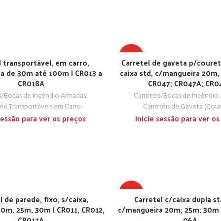
TOP
l transportável, em carro,
Carretel de gaveta p/couret
a de 30m até 100m | CR013 a
caixa std, c/mangueira 20m,
CR018A
CR047; CR047A; CR0
s/Bocas de Incêndio Armadas
,
Carretéis/Bocas de Incêndio
éis Transportáveis em Carro
Carretéis de Gaveta (Cou
 sessão para ver os preços
Inicie sessão para ver os
TOP
l de parede, fixo, s/caixa,
Carretel c/caixa dupla s
0m, 25m, 30m | CR011, CR012,
c/mangueira 20m; 25m; 30m 
CR012A
06A