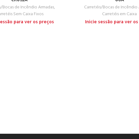
s/Bocas de Incêndio Armadas
,
Carretéis/Bocas de Incêndio
rretéis Sem Caixa Fixos
Carretéis em Caixa
 sessão para ver os preços
Inicie sessão para ver os