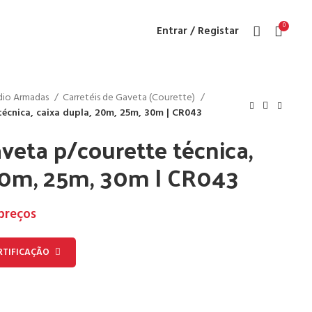
0
Entrar / Registar
ndio Armadas
Carretéis de Gaveta (Courette)
técnica, caixa dupla, 20m, 25m, 30m | CR043
aveta p/courette técnica,
 20m, 25m, 30m | CR043
 preços
RTIFICAÇÃO