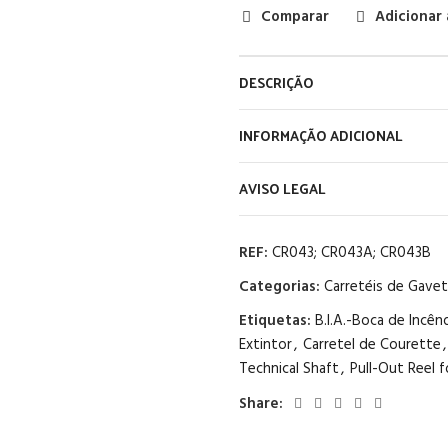
Comparar
Adicionar 
DESCRIÇÃO
INFORMAÇÃO ADICIONAL
AVISO LEGAL
REF:
CR043; CR043A; CR043B
Categorias:
Carretéis de Gavet
Etiquetas:
B.I.A.-Boca de Incê
Extintor
,
Carretel de Courette
,
Technical Shaft
,
Pull-Out Reel f
Share: