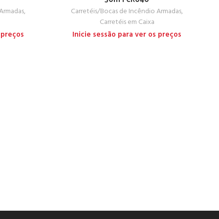
 Armadas
,
Carretéis/Bocas de Incêndio Armadas
,
Carretéis em Caixa
 preços
Inicie sessão para ver os preços