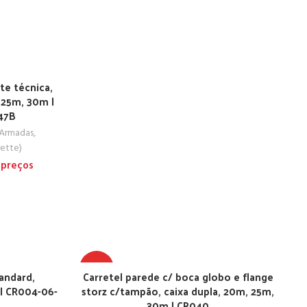
te técnica,
 25m, 30m |
47B
 Armadas
,
rette)
 preços
TOP
tandard,
Carretel parede c/ boca globo e flange
| CR004-06-
storz c/tampão, caixa dupla, 20m, 25m,
30m | CR040