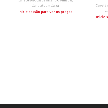
Carretéis/Bocas de Incêndio Armadas
,
Carretéi
Carretéis em Caixa
Ca
Inicie sessão para ver os preços
Inicie