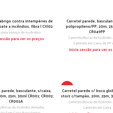
p/abrigo contra intempéries de
Carretel parede, basculan
ate a incêndios, fibra | CXI02
polipropileno/PP, 20m, 2
CR049PP
s para Serviço de Incêndios
Carretéis/Bocas de Incêndio
 sessão para ver os preços
Carretéis em Caixa de PP 
Inicie sessão para ver os
TOP
 parede, basculante, s/caixa,
Carretel parede c/ boca glo
0m, 25m, 30m| CR001; CR002;
storz c/tampão, 20m, 25m, 
CR002A
Carretéis/Bocas de Incêndio
s/Bocas de Incêndio Armadas
,
Carretéis em Caixa