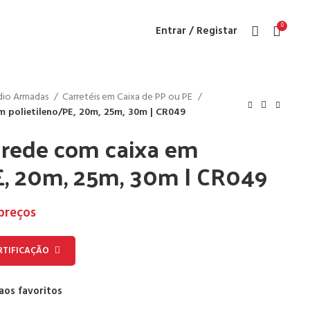
0
Entrar / Registar
ndio Armadas
Carretéis em Caixa de PP ou PE
m polietileno/PE, 20m, 25m, 30m | CR049
arede com caixa em
PE, 20m, 25m, 30m | CR049
 preços
RTIFICAÇÃO
aos favoritos