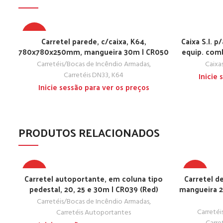
TOP
Carretel parede, c/caixa, K64,
Caixa S.I. 
780x780x250mm, mangueira 30m | CR050
equip. comb
Carretéis/Bocas de Incêndio Armadas
,
Caixa
Carretéis DN33, K64
Inicie
Inicie sessão para ver os preços
PRODUTOS RELACIONADOS
TOP
TOP
Carretel autoportante, em coluna tipo
Carretel de
pedestal, 20, 25 e 30m | CR039 (Red)
mangueira 2
Carretéis/Bocas de Incêndio Armadas
,
Carretéi
Carretéis Autoportantes