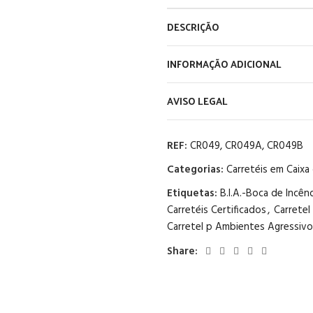
DESCRIÇÃO
INFORMAÇÃO ADICIONAL
AVISO LEGAL
REF:
CR049, CR049A, CR049B
Categorias:
Carretéis em Caixa
Etiquetas:
B.I.A.-Boca de Incê
Carretéis Certificados
,
Carretel
Carretel p Ambientes Agressiv
Share: