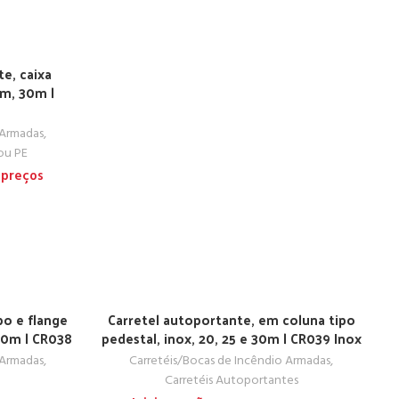
te, caixa
5m, 30m |
 Armadas
,
ou PE
 preços
bo e flange
Carretel autoportante, em coluna tipo
30m | CR038
pedestal, inox, 20, 25 e 30m | CR039 Inox
 Armadas
,
Carretéis/Bocas de Incêndio Armadas
,
Carretéis Autoportantes