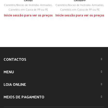
CR049
CR049PP
Carretéis/Bocas de Incêndio Armadas
,
Carretéis/Bocas de Incêndio Armadas
,
Carretéis em Caixa de PP ou PE
Carretéis em Caixa de PP ou PE
Inicie sessão para ver os preços
Inicie sessão para ver os preços
CONTACTOS
MENU
LOJA ONLINE
MEIOS DE PAGAMENTO