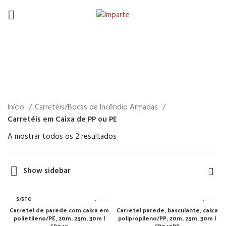
Carretéis em Caixa de PP
ou PE
Início
Carretéis/Bocas de Incêndio Armadas
Carretéis em Caixa de PP ou PE
A mostrar todos os 2 resultados
Show sidebar
S/STO
CK
Carretel de parede com caixa em
Carretel parede, basculante, caixa
polietileno/PE, 20m, 25m, 30m |
polipropileno/PP, 20m, 25m, 30m |