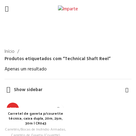
Technical Shaft Reel
Início
Produtos etiquetados com “Technical Shaft Reel”
Apenas um resultado
Show sidebar
TOP
Carretel de gaveta p/courette
técnica, caixa dupla, 20m, 25m,
30m | CR043
Carretéis/Bocas de Incêndio Armadas
,
Carretéis de Gaveta (Courette)